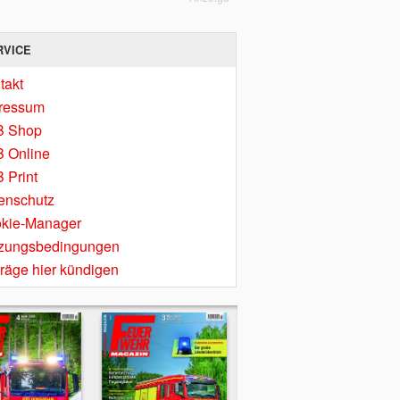
RVICE
takt
ressum
B Shop
 Online
 Print
enschutz
kie-Manager
zungsbedingungen
träge hier kündigen