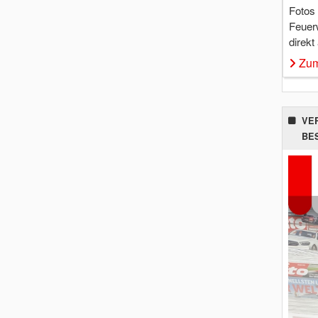
Fotos
Feuer
direkt
Zum
VE
BE