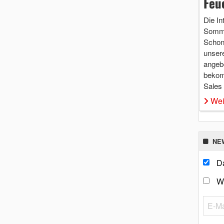
Feu
Die In
Somme
Schon 
unsere
angebo
bekom
Sales
Wei
NE
Da
W