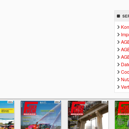
SE
Kon
Imp
AG
AGB
AGB
Dat
Coo
Nut
Ver