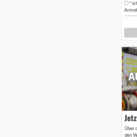
Ic
*
Anmel
Jet
Über 
den W