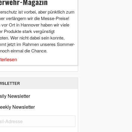
erwehr-Magazin
terschutz ist vorbei, aber pünktlich zum
r verlängern wir die Messe-Preise!
vor Ort in Hannover haben wir viele
r Produkte stark vergünstigt
ten. Wer nicht dabei sein konnte,
mt jetzt im Rahmen unseres Sommer-
 noch einmal die Chance.
terlesen
WSLETTER
ily Newsletter
eekly Newsletter