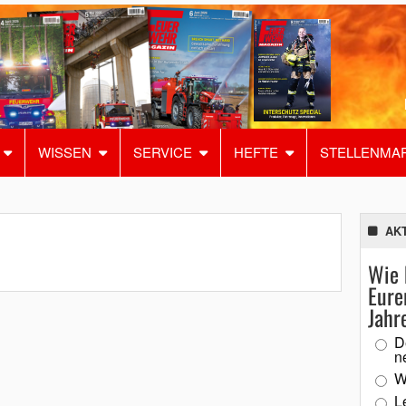
WISSEN
SERVICE
HEFTE
STELLENMA
AK
Wie 
Eure
Jahr
D
n
W
L