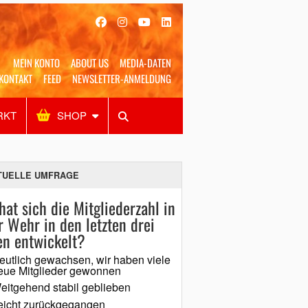
MEIN KONTO
ABOUT US
MEDIA-DATEN
KONTAKT
FEED
NEWSLETTER-ANMELDUNG
RKT
SHOP
Alles
Shop
SUCHEN
TUELLE UMFRAGE
hat sich die Mitgliederzahl in
r Wehr in den letzten drei
en entwickelt?
eutlich gewachsen, wir haben viele
eue Mitglieder gewonnen
eitgehend stabil geblieben
eicht zurückgegangen