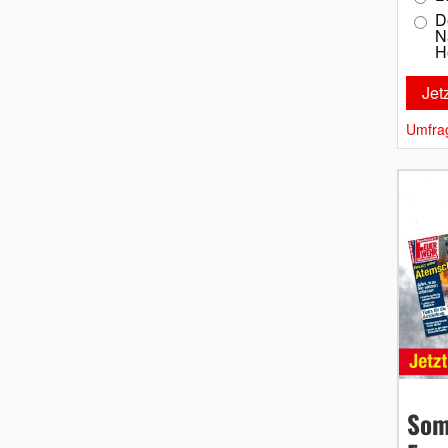
D
N
H
Umfra
Som