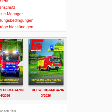
 Print
enschutz
kie-Manager
zungsbedingungen
träge hier kündigen
EHR-MAGAZIN
FEUERWEHR-MAGAZIN
4/2026
3/2026
iderrufen