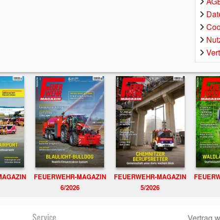
AGB
Dat
Coo
Nut
Ver
MAGAZIN
FEUERWEHR-MAGAZIN
FEUERWEHR-MAGAZIN
FEUERW
6/2026
5/2026
Service
Vertrag w