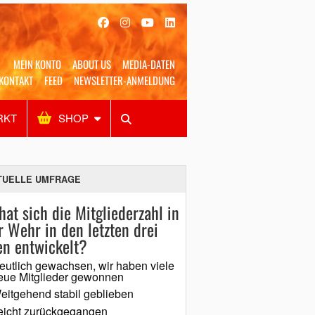
MEIN KONTO
ABOUT US
MEDIA-DATEN
KONTAKT
FEED
NEWSLETTER-ANMELDUNG
RKT
SHOP
Alles
Shop
SUCHEN
TUELLE UMFRAGE
hat sich die Mitgliederzahl in
r Wehr in den letzten drei
en entwickelt?
eutlich gewachsen, wir haben viele
eue Mitglieder gewonnen
eitgehend stabil geblieben
eicht zurückgegangen