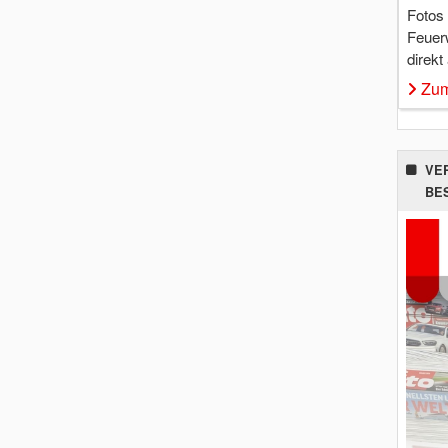
Fotos
Feuer
direkt
Zum
VE
BE