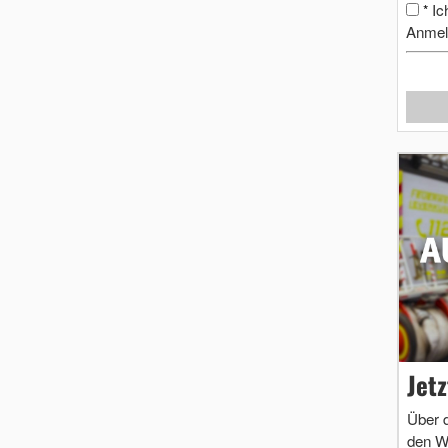
Ic
*
Anmel
Jet
Über 
den W