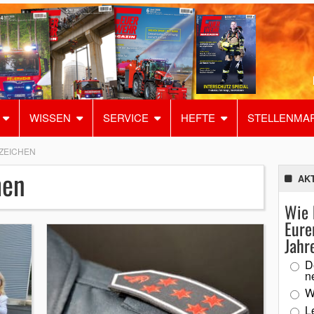
WISSEN
SERVICE
HEFTE
STELLENMA
ZEICHEN
hen
AK
Wie 
Eure
Jahr
D
n
W
L