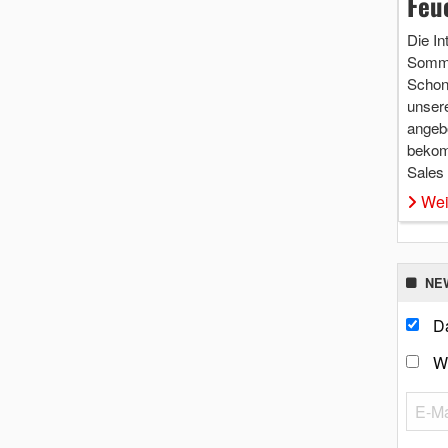
Feu
Die In
Somme
Schon 
unsere
angebo
bekom
Sales
Wei
NE
Da
W