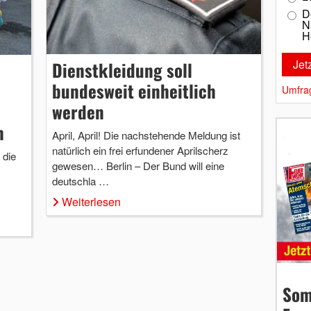
D
N
H
Dienstkleidung soll
bundesweit einheitlich
Umfra
werden
n
April, April! Die nachstehende Meldung ist
natürlich ein frei erfundener Aprilscherz
 die
gewesen… Berlin – Der Bund will eine
deutschla …
Weiterlesen
Som