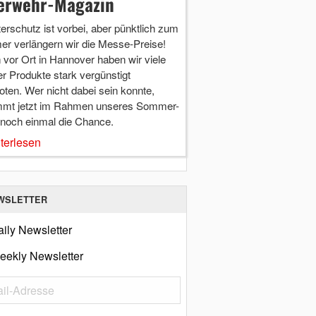
erwehr-Magazin
terschutz ist vorbei, aber pünktlich zum
r verlängern wir die Messe-Preise!
vor Ort in Hannover haben wir viele
r Produkte stark vergünstigt
ten. Wer nicht dabei sein konnte,
mt jetzt im Rahmen unseres Sommer-
 noch einmal die Chance.
terlesen
WSLETTER
ily Newsletter
eekly Newsletter