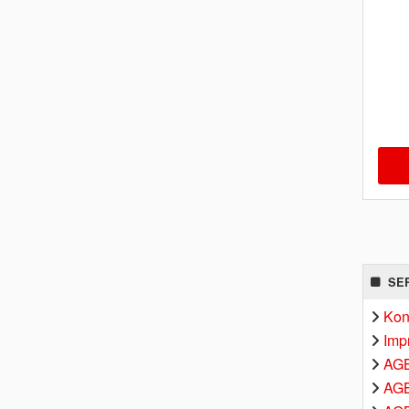
SE
Kon
Imp
AG
AGB