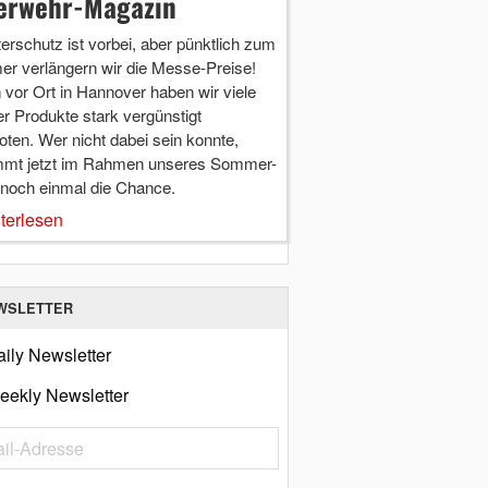
erwehr-Magazin
terschutz ist vorbei, aber pünktlich zum
r verlängern wir die Messe-Preise!
vor Ort in Hannover haben wir viele
r Produkte stark vergünstigt
ten. Wer nicht dabei sein konnte,
mt jetzt im Rahmen unseres Sommer-
 noch einmal die Chance.
terlesen
WSLETTER
ily Newsletter
eekly Newsletter