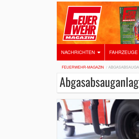
NACHRICHTEN
FAHRZEUGE
FEUERWEHR-MAGAZIN
ABGASABSAUGA
Abgasabsauganlag