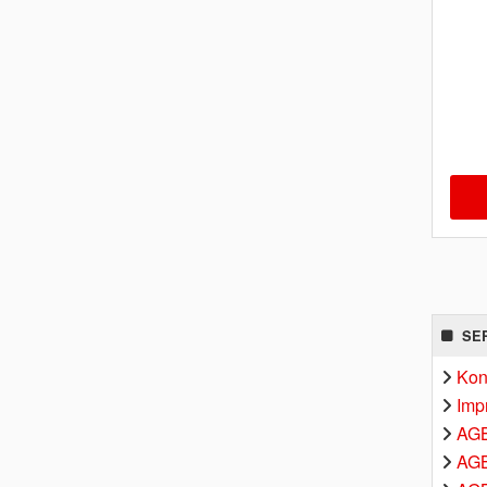
SE
Kon
Imp
AG
AGB