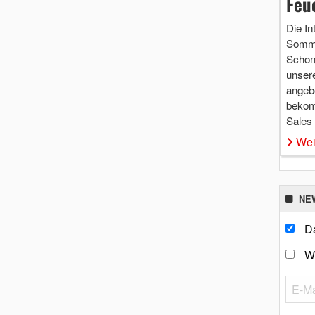
Feu
Die In
Somme
Schon 
unsere
angebo
bekom
Sales
Wei
NE
Da
W