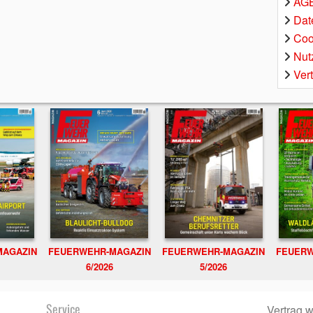
AGB
Dat
Coo
Nut
Ver
MAGAZIN
FEUERWEHR-MAGAZIN
FEUERWEHR-MAGAZIN
FEUERW
6/2026
5/2026
Service
Vertrag w