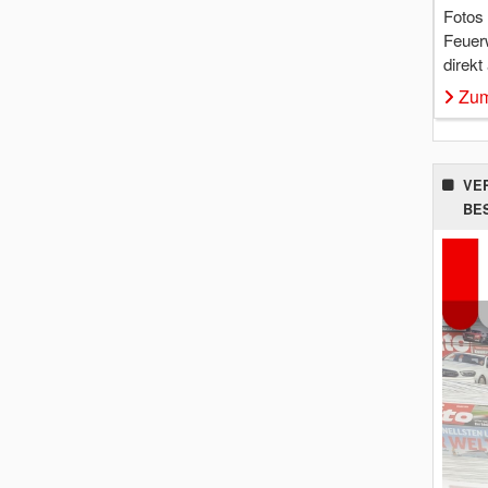
Fotos
Feuer
direkt
Zum
VE
BE