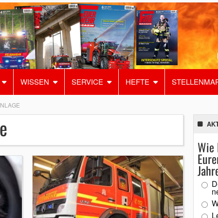
WISSEN
SERVICE
HEFTE
STELLENMA
NLAGE
e
AK
Wie 
Eure
Jahr
D
n
W
L