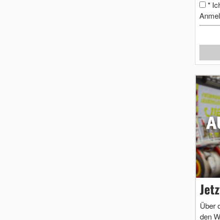
Ic
*
Anmel
Jet
Über 
den W