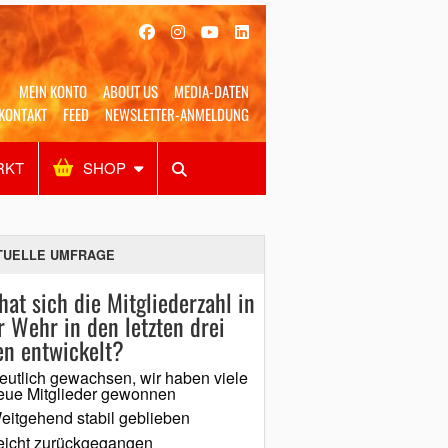
MEIN KONTO
ABOUT US
MEDIA-DATEN
KONTAKT
FEED
NEWSLETTER-ANMELDUNG
RKT
SHOP
Alles
Shop
SUCHEN
TUELLE UMFRAGE
hat sich die Mitgliederzahl in
r Wehr in den letzten drei
en entwickelt?
eutlich gewachsen, wir haben viele
eue Mitglieder gewonnen
eitgehend stabil geblieben
eicht zurückgegangen