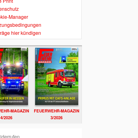
 Print
enschutz
kie-Manager
zungsbedingungen
träge hier kündigen
EHR-MAGAZIN
FEUERWEHR-MAGAZIN
4/2026
3/2026
iderrufen