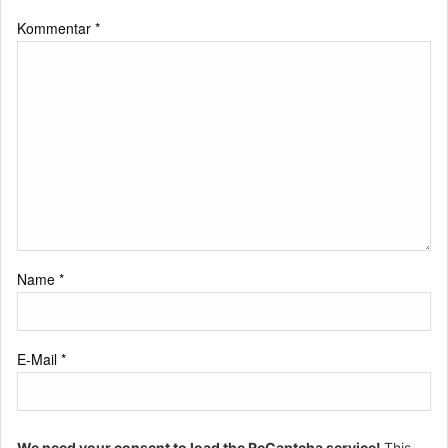
Kommentar
*
Name
*
E-Mail
*
We need your consent to load the ReCaptcha service!
This