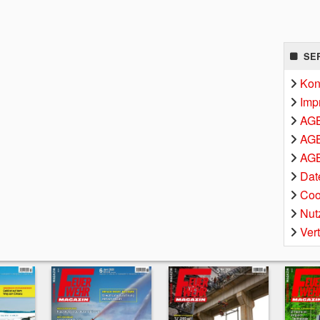
SE
Kon
Imp
AG
AGB
AGB
Dat
Coo
Nut
Ver