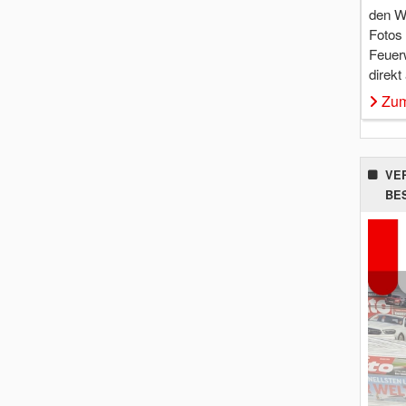
den W
Fotos
Feuer
direkt
Zum
VE
BE