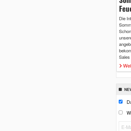
Feu
Die In
Somme
Schon 
unsere
angebo
bekom
Sales
Wei
NE
Da
W