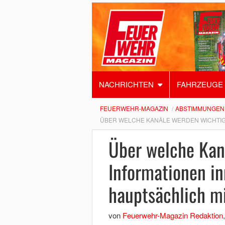
NACHRICHTEN
FAHRZEUGE
FEUERWEHR-MAGAZIN
ABSTIMMUNGEN
ÜBER WELCHE KANÄLE WERDEN WICHTIG
Über welche Kan
Informationen in
hauptsächlich mi
von
Feuerwehr-Magazin Redaktion