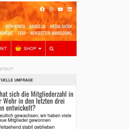
MEIN KONTO
ABOUT US
MEDIA-DATEN
KONTAKT
FEED
NEWSLETTER-ANMELDUNG
RKT
SHOP
Alles
Shop
SUCHEN
ETEILT?
TUELLE UMFRAGE
hat sich die Mitgliederzahl in
r Wehr in den letzten drei
en entwickelt?
eutlich gewachsen, wir haben viele
eue Mitglieder gewonnen
eitgehend stabil geblieben