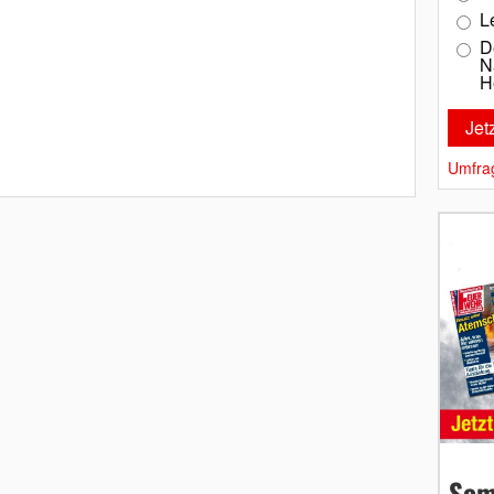
L
D
N
H
Umfra
Som