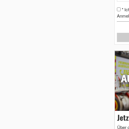
Ic
*
Anmel
Jet
Über 