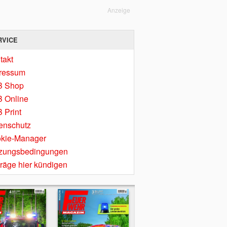
Anzeige
RVICE
takt
ressum
B Shop
 Online
 Print
enschutz
kie-Manager
zungsbedingungen
träge hier kündigen