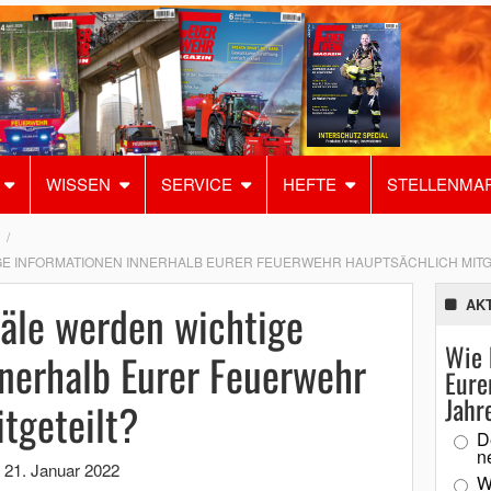
WISSEN
SERVICE
HEFTE
STELLENMA
E INFORMATIONEN INNERHALB EURER FEUERWEHR HAUPTSÄCHLICH MITG
äle werden wichtige
AK
Wie 
nerhalb Eurer Feuerwehr
Eure
Jahr
tgeteilt?
D
n
,
21. Januar 2022
W