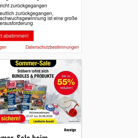
eicht zurückgegangen
eutlich zurückgegangen,
achwuchsgewinnung ist eine große
erausforderung
gen
Datenschutzbestimmungen
Anzeige
mer-Sale beim