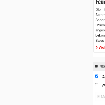
Feu
Die In
Somme
Schon 
unsere
angebo
bekom
Sales
Wei
NE
Da
W