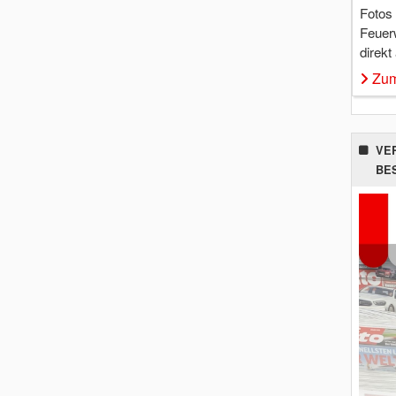
Fotos
Feuer
direkt
Zum
VE
BE