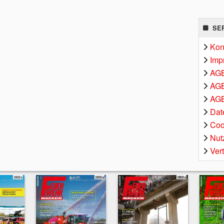
SE
Kon
Imp
AG
AGB
AGB
Dat
Coo
Nut
Ver