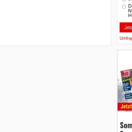
D
N
H
Umfra
Som