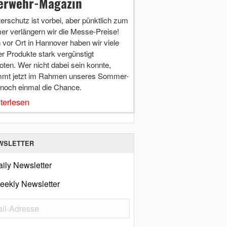
erwehr-Magazin
terschutz ist vorbei, aber pünktlich zum
r verlängern wir die Messe-Preise!
vor Ort in Hannover haben wir viele
r Produkte stark vergünstigt
ten. Wer nicht dabei sein konnte,
mt jetzt im Rahmen unseres Sommer-
 noch einmal die Chance.
terlesen
WSLETTER
ily Newsletter
eekly Newsletter