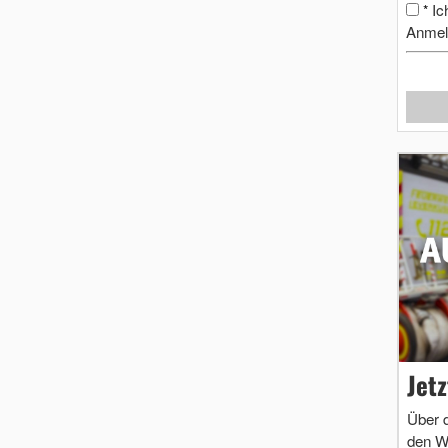
Ic
*
Anmel
Jet
Über 
den W