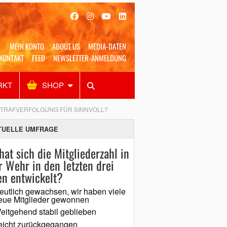
MEIN KONTO
ABOUT US
MEDIA-DATEN
KONTAKT
FEED
NEWSLETTER-ANMELDUNG
RKT
SHOP
Alles
Shop
SUCHEN
STRAFVERFOLGUNG FÜR SINNVOLL?
TUELLE UMFRAGE
hat sich die Mitgliederzahl in
r Wehr in den letzten drei
en entwickelt?
eutlich gewachsen, wir haben viele
eue Mitglieder gewonnen
eitgehend stabil geblieben
eicht zurückgegangen