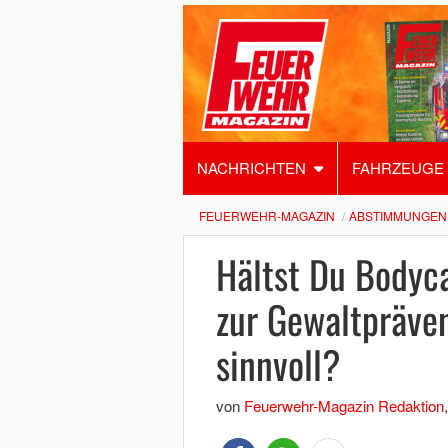
NACHRICHTEN
FAHRZEUGE
FEUERWEHR-MAGAZIN
ABSTIMMUNGEN
Hältst Du Bodyc
zur Gewaltpräven
sinnvoll?
von
Feuerwehr-Magazin Redaktion