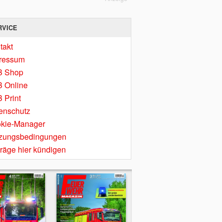
RVICE
takt
ressum
B Shop
 Online
 Print
enschutz
kie-Manager
zungsbedingungen
träge hier kündigen