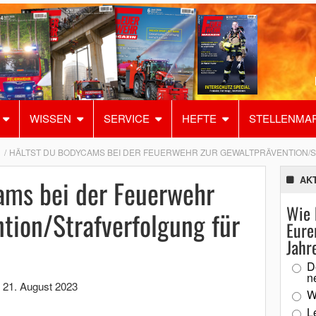
WISSEN
SERVICE
HEFTE
STELLENMA
HÄLTST DU BODYCAMS BEI DER FEUERWEHR ZUR GEWALTPRÄVENTION/
ams bei der Feuerwehr
AK
Wie 
tion/Strafverfolgung für
Eure
Jahr
D
n
,
21. August 2023
W
L