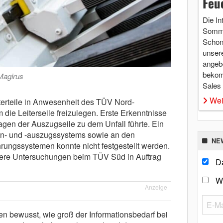
Feu
Die In
Somme
Schon 
unsere
angebo
bekom
Magirus
Sales
Wei
terteile in Anwesenheit des TÜV Nord-
die Leiterseile freizulegen. Erste Erkenntnisse
agen der Auszugseile zu dem Unfall führte. Ein
ein- und -auszugssystems sowie an den
NE
ungssystemen konnte nicht festgestellt werden.
tere Untersuchungen beim TÜV Süd in Auftrag
Da
W
Anzeige
en bewusst, wie groß der Informationsbedarf bei