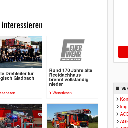
 interessieren
Rund 170 Jahre alte
tte Drehleiter für
Reetdachhaus
gisch Gladbach
brennt vollständig
nieder
SE
iterlesen
Weiterlesen
Kon
Imp
AG
AGB