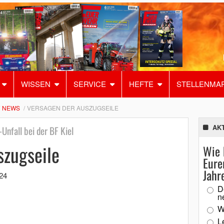
WISSEN
SERVICE
HEFTE
STELLENMA
NEWS
VERSAGEN DER AUSZUGSEILE
AK
Unfall bei der BF Kiel
szugseile
Wie 
Eure
Jahr
24
D
n
W
L