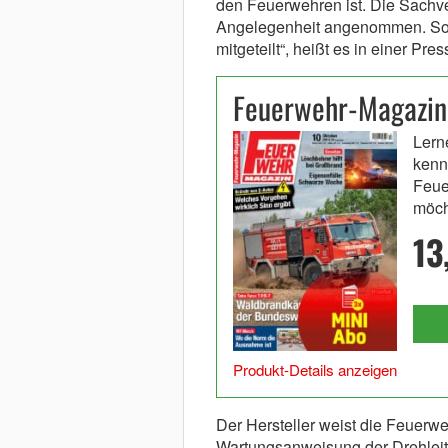
den Feuerwehren ist. Die Sachv
Angelegenheit angenommen. Soba
mitgeteilt“, heißt es in einer P
Feuerwehr-Magazin
Lern
kenn
Feue
möch
13
Produkt-Details anzeigen
Der Hersteller weist die Feuerwe
Wartungsanweisung der Drehleite