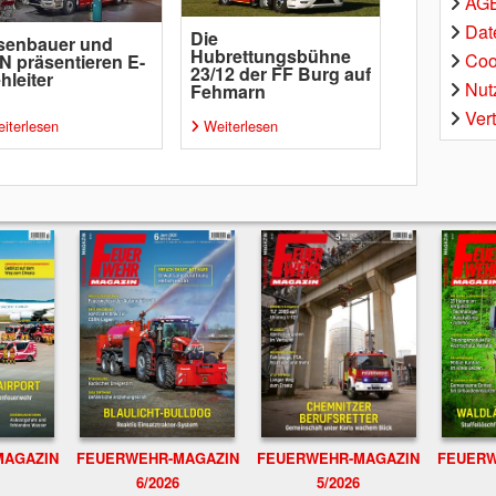
AGB
Dat
Die
senbauer und
Hubrettungsbühne
Coo
 präsentieren E-
23/12 der FF Burg auf
hleiter
Nut
Fehmarn
Ver
iterlesen
Weiterlesen
MAGAZIN
FEUERWEHR-MAGAZIN
FEUERWEHR-MAGAZIN
FEUERW
6/2026
5/2026