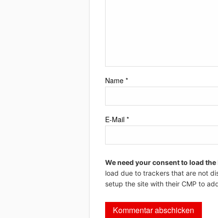
Name
*
E-Mail
*
We need your consent to load the
load due to trackers that are not di
setup the site with their CMP to add