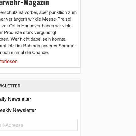
erwehr-Magazin
terschutz ist vorbei, aber pünktlich zum
r verlängern wir die Messe-Preise!
vor Ort in Hannover haben wir viele
r Produkte stark vergünstigt
ten. Wer nicht dabei sein konnte,
mt jetzt im Rahmen unseres Sommer-
 noch einmal die Chance.
terlesen
WSLETTER
ily Newsletter
eekly Newsletter