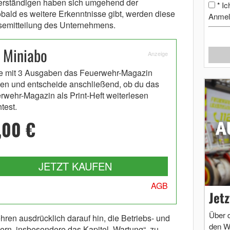
erständigen haben sich umgehend der
Ic
*
ld es weitere Erkenntnisse gibt, werden diese
Anmel
ressemitteilung des Unternehmens.
 Miniabo
Anzeige
e mit 3 Ausgaben das Feuerwehr-Magazin
en und entscheide anschließend, ob du das
rwehr-Magazin als Print-Heft weiterlesen
test.
,00 €
JETZT KAUFEN
AGB
Jet
Über 
hren ausdrücklich darauf hin, die Betriebs- und
den W
rn, insbesondere das Kapitel „Wartung“, zu