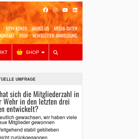
MEIN KONTO
ABOUT US
MEDIA-DATEN
KONTAKT
FEED
NEWSLETTER-ANMELDUNG
RKT
SHOP
Alles
Shop
SUCHEN
TUELLE UMFRAGE
hat sich die Mitgliederzahl in
r Wehr in den letzten drei
en entwickelt?
eutlich gewachsen, wir haben viele
eue Mitglieder gewonnen
eitgehend stabil geblieben
eicht zurückgegangen