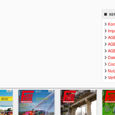
SE
Kon
Imp
AG
AGB
AGB
Dat
Coo
Nut
Ver