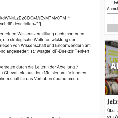
Ic
*
Anmel
cm9kdWN0LzE2ODQ4MjEyMTMyOTM=”
rift” description=”.”]
der reinen Wissensvermittlung nach modernen
, die strategische Weiterentwicklung der
rieben von Wissenschaft und Endanwendern am
nd angesiedelt ist,” wsagte IdF-Direktor Penkert
rtreten durch die Leiterin der Abteilung 7
 la Chevallerie aus dem Ministerium für Inneres
herrschaft für das Vorhaben übernommen.
Jet
Über 
den W