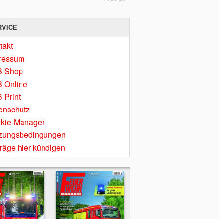
RVICE
takt
ressum
B Shop
 Online
 Print
enschutz
kie-Manager
zungsbedingungen
träge hier kündigen