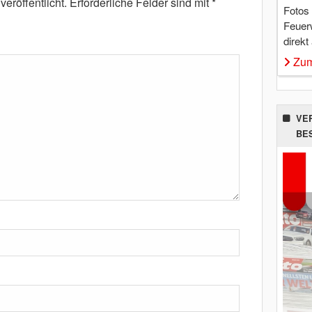
eröffentlicht.
Erforderliche Felder sind mit
*
Fotos
Feuer
direkt
Zum
VE
BE