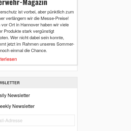
erwehr-Magazin
terschutz ist vorbei, aber pünktlich zum
r verlängern wir die Messe-Preise!
vor Ort in Hannover haben wir viele
r Produkte stark vergünstigt
ten. Wer nicht dabei sein konnte,
mt jetzt im Rahmen unseres Sommer-
 noch einmal die Chance.
terlesen
WSLETTER
ily Newsletter
eekly Newsletter