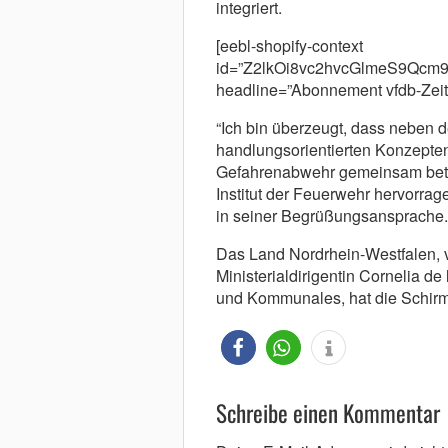
integriert.
[eebl-shopify-context
id=”Z2lkOi8vc2hvcGlmeS9Q
headline=”Abonnement vfdb-Zeitsch
“Ich bin überzeugt, dass neben 
handlungsorientierten Konzepten
Gefahrenabwehr gemeinsam bet
Institut der Feuerwehr hervorrage
in seiner Begrüßungsansprache.
Das Land Nordrhein-Westfalen, ve
Ministerialdirigentin Cornelia de
und Kommunales, hat die Schirm
Schreibe einen Kommentar