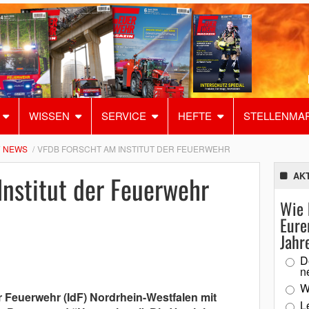
WISSEN
SERVICE
HEFTE
STELLENMA
NEWS
VFDB FORSCHT AM INSTITUT DER FEUERWEHR
Institut der Feuerwehr
AK
Wie 
Eure
Jahr
D
n
W
r Feuerwehr (IdF) Nordrhein-Westfalen mit
L