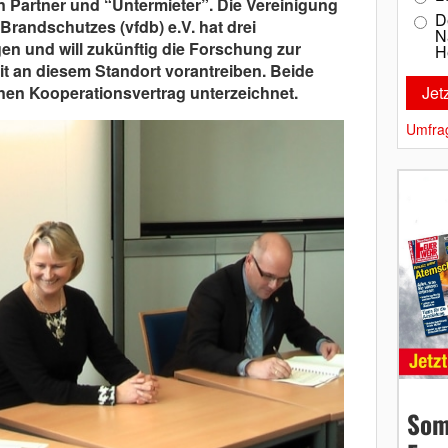
n Partner und “Untermieter”. Die Vereinigung
D
randschutzes (vfdb) e.V. hat drei
N
gen und will zukünftig die Forschung zur
H
t an diesem Standort vorantreiben. Beide
nen Kooperationsvertrag unterzeichnet.
Umfra
Som