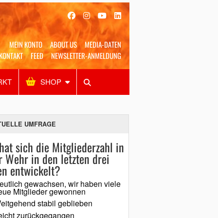
MEIN KONTO
ABOUT US
MEDIA-DATEN
KONTAKT
FEED
NEWSLETTER-ANMELDUNG
RKT
SHOP
Alles
Shop
SUCHEN
TUELLE UMFRAGE
hat sich die Mitgliederzahl in
r Wehr in den letzten drei
en entwickelt?
eutlich gewachsen, wir haben viele
eue Mitglieder gewonnen
eitgehend stabil geblieben
eicht zurückgegangen