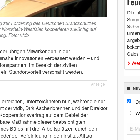
Feu
Die In
Somme
igung zur Förderung des Deutschen Brandschutzes
Schon 
r Nordrhein-Westfalen kooperieren zukünftig auf
unsere
ng. Foto: vfdb
angebo
bekom
der übrigen Mitwirkenden in der
Sales
isnahe Innovationen verbessert werden – und
Wei
ionspartnern im Bereich der zivilen
ein Standortvorteil verschafft werden.
Anzeige
NE
erreichen, unterzeichneten nun, während einer
Da
nt der vfdb, Dirk Aschenbrenner, und der Direktor
W
 Kooperationsvertrag auf dem Gebiet der
htbare Maßnahme dieser beabsichtigten
nes Büros mit drei Arbeitsplätzen durch den
eder der Vereinigung in den Institut-Alltag