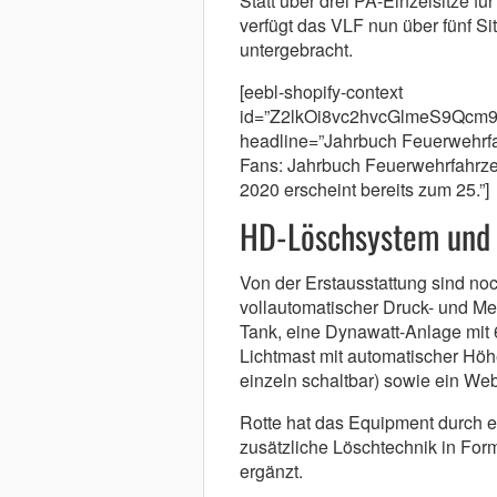
Statt über drei PA-Einzelsitze fü
verfügt das VLF nun über fünf S
untergebracht.
[eebl-shopify-context
id=”Z2lkOi8vc2hvcGlmeS9Qc
headline=”Jahrbuch Feuerwehrfa
Fans: Jahrbuch Feuerwehrfahrz
2020 erscheint bereits zum 25.”]
HD-Löschsystem und 
Von der Erstausstattung sind n
vollautomatischer Druck- und Me
Tank, eine Dynawatt-Anlage mit 
Lichtmast mit automatischer Hö
einzeln schaltbar) sowie ein We
Rotte hat das Equipment durch 
zusätzliche Löschtechnik in For
ergänzt.