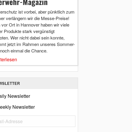
erwehr-Magazin
terschutz ist vorbei, aber pünktlich zum
r verlängern wir die Messe-Preise!
vor Ort in Hannover haben wir viele
r Produkte stark vergünstigt
ten. Wer nicht dabei sein konnte,
mt jetzt im Rahmen unseres Sommer-
 noch einmal die Chance.
terlesen
WSLETTER
ily Newsletter
eekly Newsletter