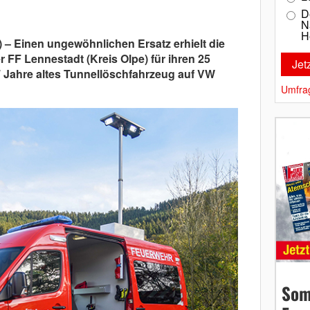
D
N
H
– Einen ungewöhnlichen Ersatz erhielt die
F Lennestadt (Kreis Olpe) für ihren 25
7 Jahre altes Tunnellöschfahrzeug auf VW
Umfra
Som