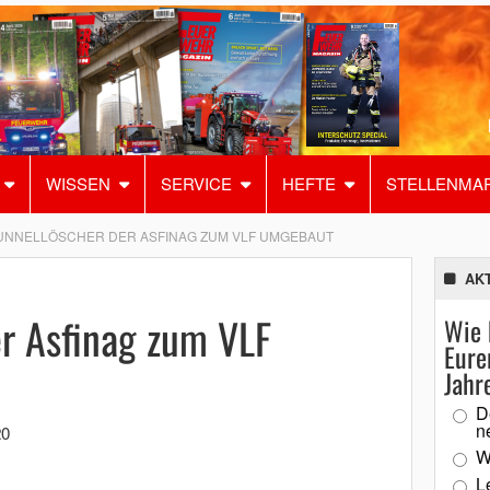
WISSEN
SERVICE
HEFTE
STELLENMA
UNNELLÖSCHER DER ASFINAG ZUM VLF UMGEBAUT
AK
er Asfinag zum VLF
Wie 
Eure
Jahr
D
n
20
W
L