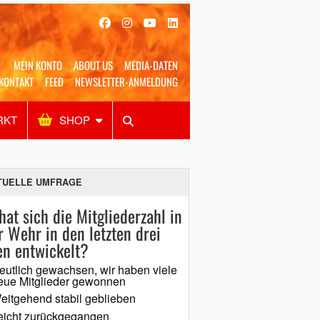
MEIN KONTO
ABOUT US
MEDIA-DATEN
KONTAKT
FEED
NEWSLETTER-ANMELDUNG
RKT
SHOP
Alles
Shop
SUCHEN
TUELLE UMFRAGE
hat sich die Mitgliederzahl in
r Wehr in den letzten drei
en entwickelt?
eutlich gewachsen, wir haben viele
eue Mitglieder gewonnen
eitgehend stabil geblieben
eicht zurückgegangen