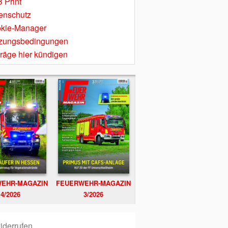
 Print
enschutz
kie-Manager
zungsbedingungen
träge hier kündigen
EHR-MAGAZIN
FEUERWEHR-MAGAZIN
4/2026
3/2026
iderrufen