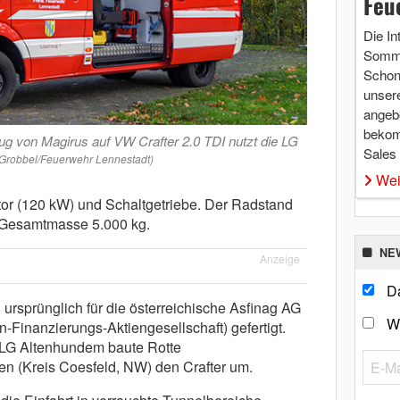
Feu
Die In
Somme
Schon 
unsere
angebo
bekom
ug von Magirus auf VW Crafter 2.0 TDI nutzt die LG
Sales
n Grobbel/Feuerwehr Lennestadt)
Wei
or (120 kW) und Schaltgetriebe. Der Radstand
e Gesamtmasse 5.000 kg.
NE
Anzeige
Da
ursprünglich für die österreichische Asfinag AG
W
Finanzierungs-Aktiengesellschaft) gefertigt.
r LG Altenhundem baute Rotte
en (Kreis Coesfeld, NW) den Crafter um.