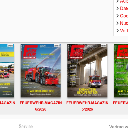
AGB
Dat
Coo
Nut
Ver
MAGAZIN
FEUERWEHR-MAGAZIN
FEUERWEHR-MAGAZIN
FEUERW
6/2026
5/2026
Service
Vertrag w