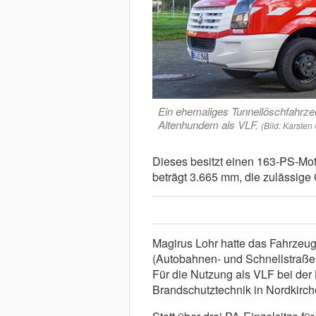
Ein ehemaliges Tunnellöschfahrze
Altenhundem als VLF.
(Bild: Karste
Dieses besitzt einen 163-PS-Mot
beträgt 3.665 mm, die zulässig
Magirus Lohr hatte das Fahrzeug 
(Autobahnen- und Schnellstraßen-
Für die Nutzung als VLF bei de
Brandschutztechnik in Nordkirch