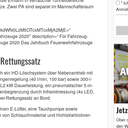
r die Einfahrt in verrauchte Tunnelbereiche
Ic
*
itze. Zwei PA sind separat im Mannschaftsraum
Anmel
m9kdWN0LzM5OTcxMTcxMjA2MjE=”
hrzeuge 2020″ description=” Für Fahrzeug-
euge 2020 Das Jahrbuch Feuerwehrfahrzeuge
Rettungssatz
och ein HD-Löschsystem über Nebenantrieb mit
ngenregelung (40 l/min, 100 bar) sowie 300-l-
6,2 kW Dauerleistung, ein pneumatischer 5-m-
henbegrenzung durch Infrarotmessung (4x LED,
ber-Rettungssatz an Bord.
Jet
einen E-Lüfter, eine Tauchpumpe sowie
m von Schlauchmaterial und Hohlstrahlrohren
Über 
den W