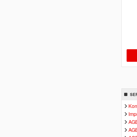
SE
Kon
Imp
AG
AGB