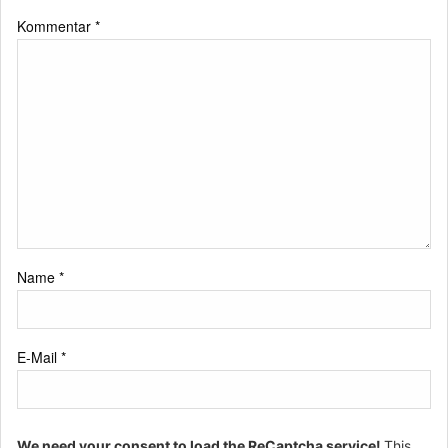
Kommentar
*
Name
*
E-Mail
*
We need your consent to load the ReCaptcha service!
This