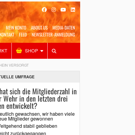
MEIN KONTO
ABOUT US
MEDIA-DATEN
KONTAKT
FEED
NEWSLETTER-ANMELDUNG
RKT
SHOP
Alles
Shop
SUCHEN
HEIN VERSORGT
TUELLE UMFRAGE
hat sich die Mitgliederzahl in
r Wehr in den letzten drei
en entwickelt?
eutlich gewachsen, wir haben viele
eue Mitglieder gewonnen
eitgehend stabil geblieben
eicht zurückgegangen