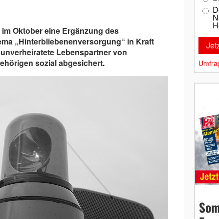
D
N
H
st im Oktober eine Ergänzung des
a „Hinterbliebenenversorgung“ in Kraft
h unverheiratete Lebenspartner von
hörigen sozial abgesichert.
Umfra
Som