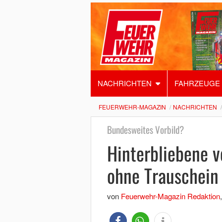
NACHRICHTEN
FAHRZEUGE
FEUERWEHR-MAGAZIN
NACHRICHTEN
Bundesweites Vorbild?
Hinterbliebene 
ohne Trauschein 
von
Feuerwehr-Magazin Redaktion