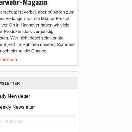
erwehr-Magazin
terschutz ist vorbei, aber pünktlich zum
r verlängern wir die Messe-Preise!
vor Ort in Hannover haben wir viele
r Produkte stark vergünstigt
ten. Wer nicht dabei sein konnte,
mt jetzt im Rahmen unseres Sommer-
 noch einmal die Chance.
terlesen
WSLETTER
ily Newsletter
eekly Newsletter