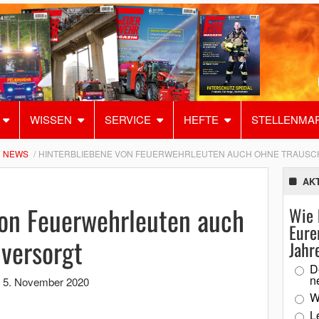
WISSEN
SERVICE
HEFTE
STELLENMA
NEWS
HINTERBLIEBENE VON FEUERWEHRLEUTEN AUCH OHNE TRAUSC
AK
von Feuerwehrleuten auch
Wie 
Eure
versorgt
Jahr
D
n
,
5. November 2020
W
L