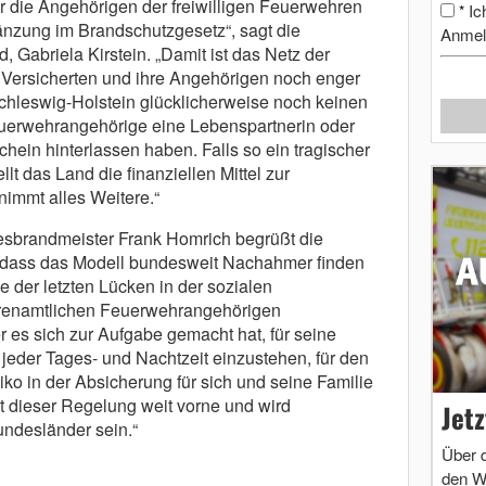
ür die Angehörigen der freiwilligen Feuerwehren
Ic
*
gänzung im Brandschutzgesetz“, sagt die
Anmel
 Gabriela Kirstein. „Damit ist das Netz der
 Versicherten und ihre Angehörigen noch enger
Schleswig-Holstein glücklicherweise noch keinen
Feuerwehrangehörige eine Lebenspartnerin oder
ein hinterlassen haben. Falls so ein tragischer
tellt das Land die finanziellen Mittel zur
immt alles Weitere.“
sbrandmeister Frank Homrich begrüßt die
, dass das Modell bundesweit Nachahmer finden
ne der letzten Lücken in der sozialen
hrenamtlichen Feuerwehrangehörigen
 es sich zur Aufgabe gemacht hat, für seine
jeder Tages- und Nachtzeit einzustehen, für den
iko in der Absicherung für sich und seine Familie
t dieser Regelung weit vorne und wird
Jet
undesländer sein.“
Über 
den W