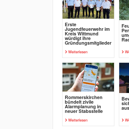
Erste
Feu
Jugendfeuerwehr im
Per
Kreis Wittmund
um
würdigt ihre
Rad
Gründungsmitglieder
Weiterlesen
We
Rommerskirchen
Bew
bündelt zivile
sic
Alarmplanung in
aus
neuer Stabsstelle
Weiterlesen
We