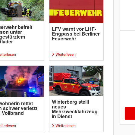
erwehr befreit
LFV warnt vor LHF-
son unter
Engpass bei Berliner
gestürztem
Feuerwehr
lader
iterlesen
Weiterlesen
Winterberg stellt
ohnerin rettet
neues
h schwer verletzt
Mehrzweckfahrzeug
 Vollbrand
in Dienst
iterlesen
Weiterlesen