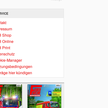
RVICE
takt
ressum
B Shop
 Online
 Print
enschutz
kie-Manager
zungsbedingungen
träge hier kündigen