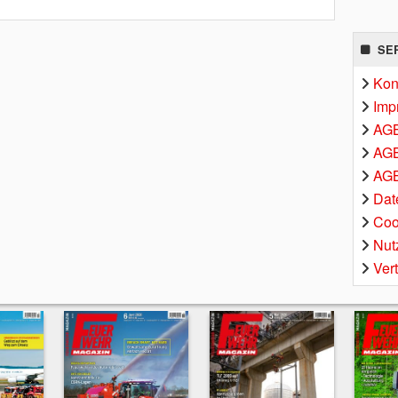
SE
Kon
Imp
AG
AGB
AGB
Dat
Coo
Nut
Ver