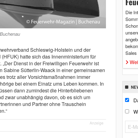
Feu
Die In
Somme
Schon 
unsere
 Buchenau
angebo
bekom
ehrverband Schleswig-Holstein und der
Sales
(HFUK) hatte sich das Innenministerium für
Wei
 „Der Dienst in der Freiwilligen Feuerwehr ist
erin Sabine Sütterlin-Waack in einer gemeinsamen
 es trotz aller Vorsichtsmaßnahmen immer
hörige bei einem Einatz ums Leben kommen. In
NE
müssen dann zumindest die Hinterbliebenen
nd zwar unabhängig davon, ob es sich um
Da
rtnerinnen und Partner ohne Trauschein
n.“
W
Anzeige