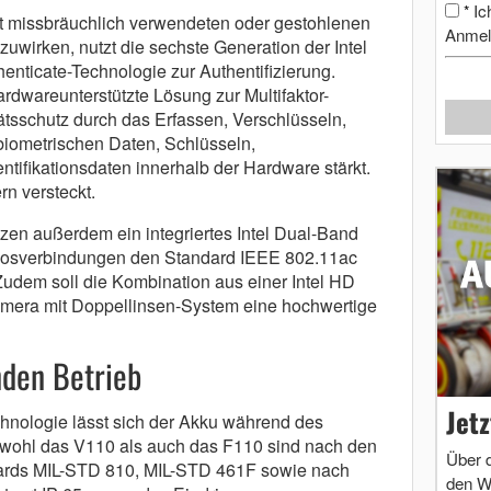
Ic
*
 missbräuchlich verwendeten oder gestohlenen
Anmel
uwirken, nutzt die sechste Generation der Intel
henticate-Technologie zur Authentifizierung.
rdwareunterstützte Lösung zur Multifaktor-
tätsschutz durch das Erfassen, Verschlüsseln,
iometrischen Daten, Schlüsseln,
tifikationsdaten innerhalb der Hardware stärkt.
rn versteckt.
zen außerdem ein integriertes Intel Dual-Band
tlosverbindungen den Standard IEEE 802.11ac
 Zudem soll die Kombination aus einer Intel HD
amera mit Doppellinsen-System eine hochwertige
nden Betrieb
Jet
chnologie lässt sich der Akku während des
owohl das V110 als auch das F110 sind nach den
Über 
dards MIL-STD 810, MIL-STD 461F sowie nach
den W