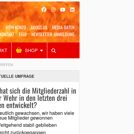
MEIN KONTO
ABOUT US
MEDIA-DATEN
KONTAKT
FEED
NEWSLETTER-ANMELDUNG
RKT
SHOP
Alles
Shop
SUCHEN
RIFFEN
TUELLE UMFRAGE
hat sich die Mitgliederzahl in
r Wehr in den letzten drei
en entwickelt?
eutlich gewachsen, wir haben viele
eue Mitglieder gewonnen
eitgehend stabil geblieben
eicht zurückgegangen