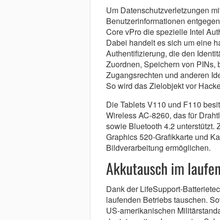
Um Datenschutzverletzungen mit
Benutzerinformationen entgegenz
Core vPro die spezielle Intel Aut
Dabei handelt es sich um eine ha
Authentifizierung, die den Identi
Zuordnen, Speichern von PINs, b
Zugangsrechten und anderen Iden
So wird das Zielobjekt vor Hacke
Die Tablets V110 und F110 besit
Wireless AC-8260, das für Drah
sowie Bluetooth 4.2 unterstützt.
Graphics 520-Grafikkarte und K
Bildverarbeitung ermöglichen.
Akkutausch im laufe
Dank der LifeSupport-Batteriete
laufenden Betriebs tauschen. S
US-amerikanischen Militärstan