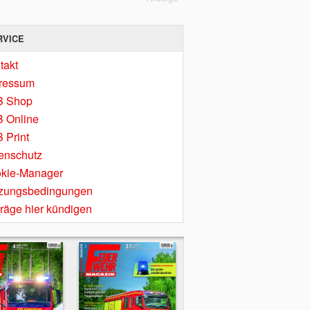
RVICE
takt
ressum
B Shop
 Online
 Print
enschutz
kie-Manager
zungsbedingungen
träge hier kündigen