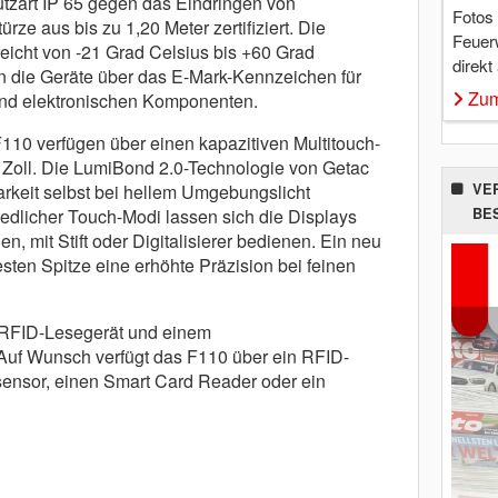
utzart IP 65 gegen das Eindringen von
Fotos
ze aus bis zu 1,20 Meter zertifiziert. Die
Feuer
eicht von -21 Grad Celsius bis +60 Grad
direkt
n die Geräte über das E-Mark-Kennzeichen für
Zum
und elektronischen Komponenten.
10 verfügen über einen kapazitiven Multitouch-
 Zoll. Die LumiBond 2.0-Technologie von Getac
VE
arkeit selbst bei hellem Umgebungslicht
BE
iedlicher Touch-Modi lassen sich die Displays
, mit Stift oder Digitalisierer bedienen. Ein neu
 festen Spitze eine erhöhte Präzision bei feinen
m RFID-Lesegerät und einem
 Auf Wunsch verfügt das F110 über ein RFID-
ensor, einen Smart Card Reader oder ein