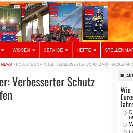
WISSEN
SERVICE
HEFTE
STELLENMA
NEWS
ROBUSTE COMPUTER: VERBESSERTER SCHUTZ VOR HACKERANG
r: Verbesserter Schutz
AK
Wie 
fen
Eure
Jahr
D
n
W
L