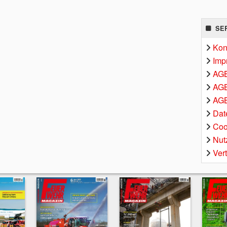
SE
Kon
Imp
AG
AGB
AGB
Dat
Coo
Nut
Ver