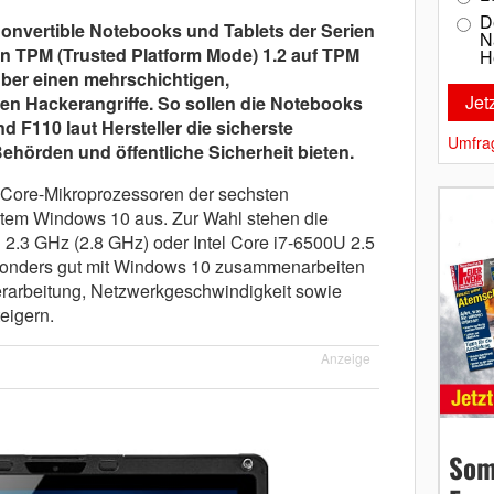
D
onvertible Notebooks und Tablets der Serien
N
n TPM (Trusted Platform Mode) 1.2 auf TPM
H
über einen mehrschichtigen,
n Hackerangriffe. So sollen die Notebooks
d F110 laut Hersteller die sicherste
Umfra
hörden und öffentliche Sicherheit bieten.
el Core-Mikroprozessoren der sechsten
tem Windows 10 aus. Zur Wahl stehen die
 2.3 GHz (2.8 GHz) oder Intel Core i7-6500U 2.5
sonders gut mit Windows 10 zusammenarbeiten
verarbeitung, Netzwerkgeschwindigkeit sowie
eigern.
Anzeige
Som