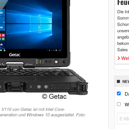
Feu
Die In
Somme
Schon 
unsere
angebo
bekom
Sales
Wei
NE
Da
W
V110 von Getac ist mit Intel Core-
neration und Windows 10 ausgestattet. Foto: