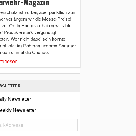
erwehr-Magazin
terschutz ist vorbei, aber pünktlich zum
r verlängern wir die Messe-Preise!
vor Ort in Hannover haben wir viele
r Produkte stark vergünstigt
ten. Wer nicht dabei sein konnte,
mt jetzt im Rahmen unseres Sommer-
 noch einmal die Chance.
terlesen
WSLETTER
ily Newsletter
eekly Newsletter