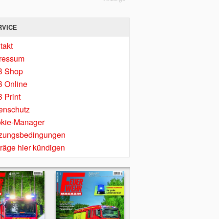
RVICE
takt
ressum
B Shop
 Online
 Print
enschutz
kie-Manager
zungsbedingungen
träge hier kündigen