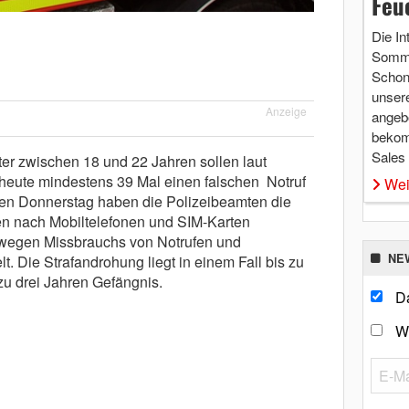
Feu
Die In
Somme
Schon 
unsere
Anzeige
angebo
bekom
Sales
er zwischen 18 und 22 Jahren sollen laut
heute mindestens 39 Mal einen falschen Notruf
Wei
en Donnerstag haben die Polizeibeamten die
n nach Mobiltelefonen und SIM-Karten
 wegen Missbrauchs von Notrufen und
NE
lt. Die Strafandrohung liegt in einem Fall bis zu
u drei Jahren Gefängnis.
Da
W