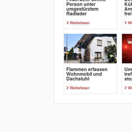
Person unter
Küh
umgestürztem
Amm
Radlader
frei
Weiterlesen
We
Flammen erfassen
Um
Wohnmobil und
tre
Dachstuhl
sto
Weiterlesen
We