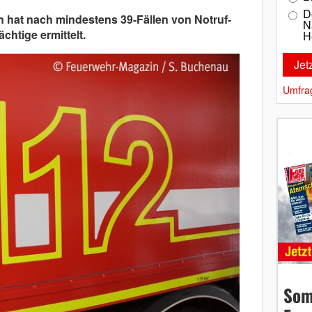
D
n hat nach mindestens 39-Fällen von Notruf-
N
chtige ermittelt.
H
Umfra
Som