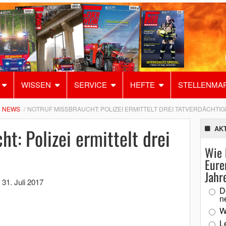
WISSEN
SERVICE
HEFTE
STELLENMA
NEWS
NOTRUF MISSBRAUCHT: POLIZEI ERMITTELT DREI TATVERDÄCHTIG
t: Polizei ermittelt drei
AK
Wie 
Eure
Jahr
,
31. Juli 2017
D
n
W
L