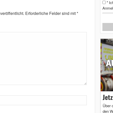
Ic
*
Anmel
eröffentlicht.
Erforderliche Felder sind mit
*
Jet
Über 
den W