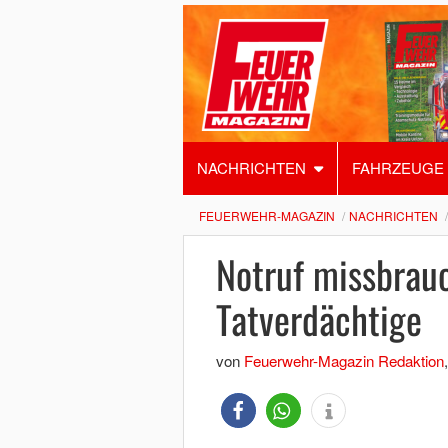
NACHRICHTEN
FAHRZEUGE
FEUERWEHR-MAGAZIN
NACHRICHTEN
Notruf missbrauch
Tatverdächtige
von
Feuerwehr-Magazin Redaktion