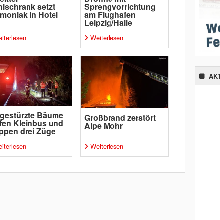
lschrank setzt
Sprengvorrichtung
oniak in Hotel
am Flughafen
Leipzig/Halle
iterlesen
Weiterlesen
AK
gestürzte Bäume
Großbrand zerstört
ffen Kleinbus und
Alpe Mohr
ppen drei Züge
iterlesen
Weiterlesen