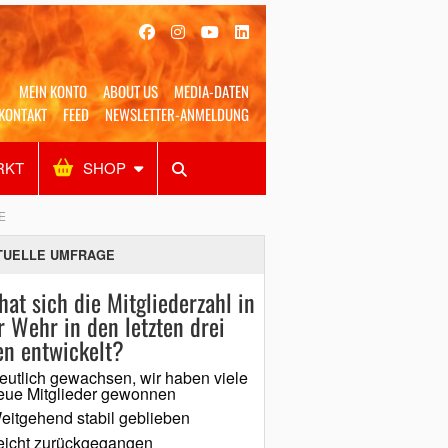
MEIN KONTO
ABOUT US
MEDIA-DATEN
KONTAKT
FEED
NEWSLETTER-ANMELDUNG
RKT
SHOP
Alles
Shop
SUCHEN
E
TUELLE UMFRAGE
hat sich die Mitgliederzahl in
r Wehr in den letzten drei
en entwickelt?
eutlich gewachsen, wir haben viele
eue Mitglieder gewonnen
eitgehend stabil geblieben
eicht zurückgegangen