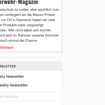
erwehr-Magazin
terschutz ist vorbei, aber pünktlich zum
r verlängern wir die Messe-Preise!
vor Ort in Hannover haben wir viele
r Produkte stark vergünstigt
ten. Wer nicht dabei sein konnte,
mt jetzt im Rahmen unseres Sommer-
 noch einmal die Chance.
terlesen
WSLETTER
ily Newsletter
eekly Newsletter