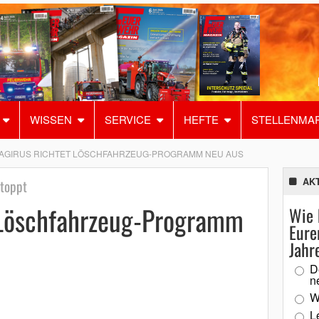
WISSEN
SERVICE
HEFTE
STELLENMA
AGIRUS RICHTET LÖSCHFAHRZEUG-PROGRAMM NEU AUS
AK
stoppt
 Löschfahrzeug-Programm
Wie 
Eure
Jahr
D
n
W
L