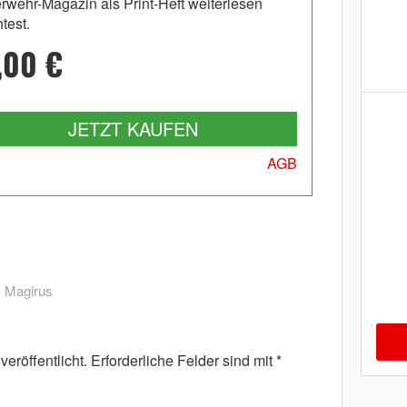
rwehr-Magazin als Print-Heft weiterlesen
test.
,00 €
JETZT KAUFEN
AGB
,
Magirus
eröffentlicht.
Erforderliche Felder sind mit
*