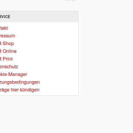
RVICE
takt
ressum
B Shop
 Online
 Print
enschutz
kie-Manager
zungsbedingungen
träge hier kündigen