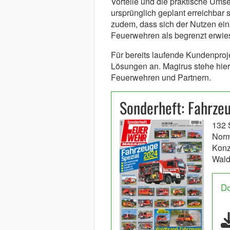
Vorteile und die praktische Ums
ursprünglich geplant erreichbar s
zudem, dass sich der Nutzen ein
Feuerwehren als begrenzt erwie
Für bereits laufende Kundenproj
Lösungen an. Magirus stehe hier
Feuerwehren und Partnern.
Sonderheft: Fahrze
132 
Norm
Konz
Wal
D