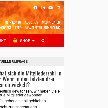
MEIN KONTO
ABOUT US
MEDIA-DATEN
KONTAKT
FEED
NEWSLETTER-ANMELDUNG
RKT
SHOP
Alles
Shop
SUCHEN
TUELLE UMFRAGE
hat sich die Mitgliederzahl in
r Wehr in den letzten drei
en entwickelt?
eutlich gewachsen, wir haben viele
eue Mitglieder gewonnen
eitgehend stabil geblieben
eicht zurückgegangen