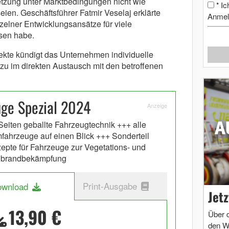
etzung unter Marktbedingungen nicht wie
Ic
*
eien. Geschäftsführer Fatmir Veselaj erklärte
Anmel
zelner Entwicklungsansätze für viele
sen habe.
ekte kündigt das Unternehmen individuelle
zu im direkten Austausch mit den betroffenen
uge Spezial 2024
Anzeige
Seiten geballte Fahrzeugtechnik +++ alle
fahrzeuge auf einen Blick +++ Sonderteil
epte für Fahrzeuge zur Vegetations- und
dbrandbekämpfung
Print-Ausgabe
ownload
Jet
13,90 €
Über 
den W