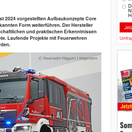
D
N
H
rst 2024 vorgestellten Aufbaukonzepte Core
ekannten Form weiterführen. Der Hersteller
tschaftlichen und praktischen Erkenntnissen
te. Laufende Projekte mit Feuerwehren
Umfra
rden.
Som