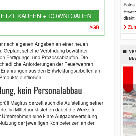
Fotos
Feuer
JETZT KAUFEN + DOWNLOADEN
direkt
Zum
AGB
ller nach eigenen Angaben an einer neuen
. Geplant sei eine Verbindung bewährter
VE
ren Fertigungs- und Prozessabläufen. Die
BE
erschiedliche Anforderungen der Feuerwehren
ie Erfahrungen aus den Entwicklungsarbeiten an
Produkte einfließen.
lung, kein Personalabbau
rüft Magirus derzeit auch die Aufstellung seiner
te. Im Mittelpunkt stehen dabei die Werke in
ut Unternehmen eine klare Aufgabenverteilung
 Nutzung der jeweiligen Kompetenzen an den