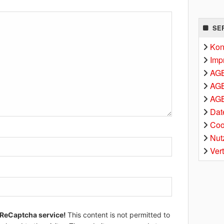
SE
Kon
Imp
AG
AGB
AGB
Dat
Coo
Nut
Ver
 ReCaptcha service!
This content is not permitted to