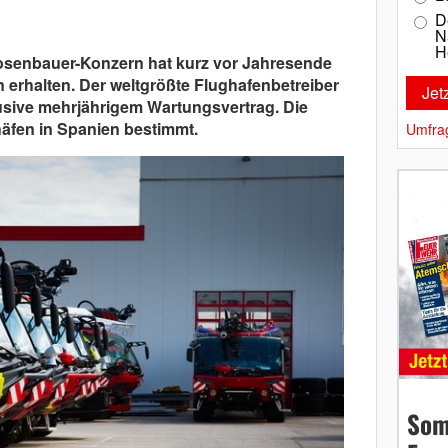
D
N
H
Rosenbauer-Konzern hat kurz vor Jahresende
 erhalten. Der weltgrößte Flughafenbetreiber
lusive mehrjährigem Wartungsvertrag. Die
häfen in Spanien bestimmt.
Umfra
Som