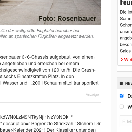
Feu
Die In
Somme
Schon 
lte der weltgrößte Flughafenbetreiber bei
unsere
llen an spanischen Flughäfen eingesetzt werden.
angebo
bekom
Sales
osenbauer 6×6-Chassis aufgebaut, von einem
Wei
 angetrieben und erreichen bei einem
chstgeschwindigkeit von 120 km/h. Die Crash-
t sechs Einsatzkräften Platz. In den
 Wasser und 1.200 l Schaummittel transportiert.
NE
Anzeige
Da
W
m9kdWN0LzM5NTkyNjI1NzY3NDk=”
description=” Begrenzte Stückzahl: Sichere Dir
bauer-Kalender 2021! Der Klassiker unter den