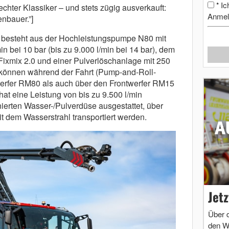
Ic
*
echter Klassiker – und stets zügig ausverkauft:
Anmel
nbauer.”]
 besteht aus der Hochleistungspumpe N80 mit
n bei 10 bar (bis zu 9.000 l/min bei 14 bar), dem
ixmix 2.0 und einer Pulverlöschanlage mit 250
 können während der Fahrt (Pump-and-Roll-
erfer RM80 als auch über den Frontwerfer RM15
t eine Leistung von bis zu 9.500 l/min
nierten Wasser-/Pulverdüse ausgestattet, über
it dem Wasserstrahl transportiert werden.
Jet
Über 
den W