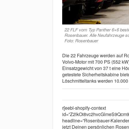
22 FLF vom Typ Panther 6×6 bestel
Rosenbauer. Alle Neufahrzeuge so
Foto: Rosenbauer
Die 22 Fahrzeuge werden auf R
Volvo-Motor mit 700 PS (552 kW)
Einsatzgewicht von 37 t eine Hö
getestete Sicherheitskabine biete
Löschmitteltanks werden 10.000 l
r[eebl-shopify-context
id=”Z2lkOi8vc2hvcGlmeS9Qc
headline=”Rosenbauer-Kalender” 
jetzt Deinen persönlichen Rosen