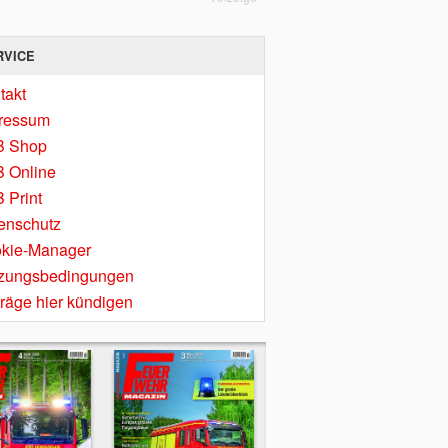
RVICE
takt
ressum
B Shop
 Online
 Print
enschutz
kie-Manager
zungsbedingungen
träge hier kündigen