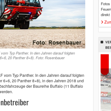
Fotos
Feuer
direkt
Zum
VE
BE
 vom Typ Panther. In den Jahren darauf folgten
 6×6, 20 Panther 8×8). Foto: Rosenbauer
LF vom Typ Panther. In den Jahren darauf folgten
r 6×6, 20 Panther 8×8), in den Jahren 2018 und
schfahrzeuge der Baureihe Buffalo (11 Buffalo
 werden.
nbetreiber