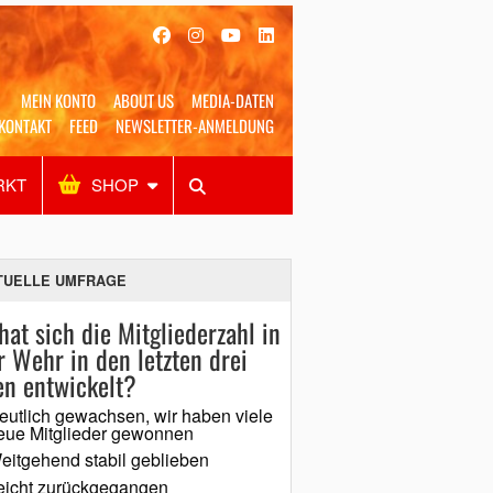
MEIN KONTO
ABOUT US
MEDIA-DATEN
KONTAKT
FEED
NEWSLETTER-ANMELDUNG
RKT
SHOP
Alles
Shop
SUCHEN
TUELLE UMFRAGE
hat sich die Mitgliederzahl in
r Wehr in den letzten drei
en entwickelt?
eutlich gewachsen, wir haben viele
eue Mitglieder gewonnen
eitgehend stabil geblieben
eicht zurückgegangen