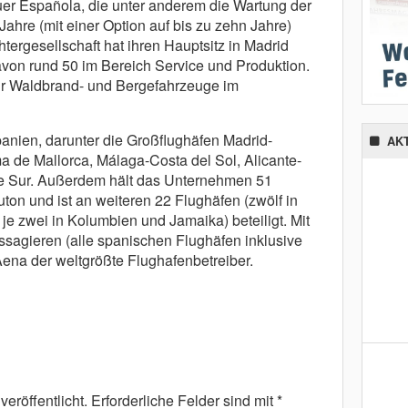
er Española, die unter anderem die Wartung der
ahre (mit einer Option auf bis zu zehn Jahre)
ergesellschaft hat ihren Hauptsitz in Madrid
davon rund 50 im Bereich Service und Produktion.
ür Waldbrand- und Bergefahrzeuge im
panien, darunter die Großflughäfen Madrid-
AK
a de Mallorca, Málaga-Costa del Sol, Alicante-
fe Sur. Außerdem hält das Unternehmen 51
on und ist an weiteren 22 Flughäfen (zwölf in
 je zwei in Kolumbien und Jamaika) beteiligt. Mit
ssagieren (alle spanischen Flughäfen inklusive
Aena der weltgrößte Flughafenbetreiber.
eröffentlicht.
Erforderliche Felder sind mit
*