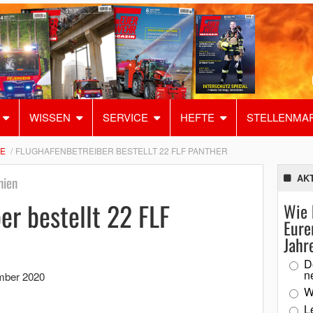
WISSEN
SERVICE
HEFTE
STELLENMA
E
FLUGHAFENBETREIBER BESTELLT 22 FLF PANTHER
AK
nien
er bestellt 22 FLF
Wie 
Eure
Jahr
D
n
mber 2020
W
L