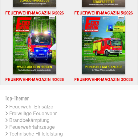
FEUERWEHR-MAGAZIN 6/2026
FEUERWEHR-MAGAZIN 5/2026
FEUERWEHR-MAGAZIN 4/2026
FEUERWEHR-MAGAZIN 3/2026
Top-Themen
Feuerwehr Einsätze
Freiwillige Feuerwehr
Brandbekämpfung
Feuerwehrfahrzeuge
Technische Hilfeleistung