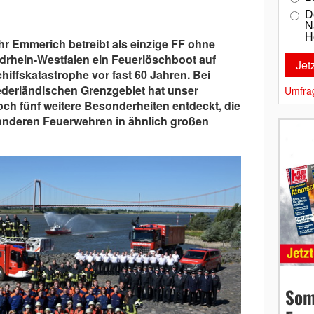
D
N
H
r Emmerich betreibt als einzige FF ohne
drhein-Westfalen ein Feuerlöschboot auf
hiffskatastrophe vor fast 60 Jahren. Bei
derländischen Grenzgebiet hat unser
Umfra
noch fünf weitere Besonderheiten entdeckt, die
nderen Feuerwehren in ähnlich großen
Som