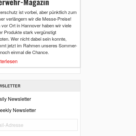
erwehr-Magazin
terschutz ist vorbei, aber pünktlich zum
r verlängern wir die Messe-Preise!
vor Ort in Hannover haben wir viele
r Produkte stark vergünstigt
ten. Wer nicht dabei sein konnte,
mt jetzt im Rahmen unseres Sommer-
 noch einmal die Chance.
terlesen
WSLETTER
ily Newsletter
eekly Newsletter