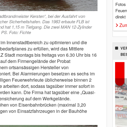
Fotos
Feuer
tbrandmeister Kersten“, bei der Ausfahrt von
direkt
cher Sicherheitshafen. Das 1983 erbaute FLB ist
Zum
und hat 1,15 m Tiefgang. Die zwei MAN 12-Zylinder
 PS. Foto: Fichte
im Innenstadtbereich zu optimieren und die
darfplanes zu erfüllen, wird das Mittlere
VE
 Stadt montags bis freitags von 6.30 Uhr bis 16
BE
e auf dem Firmengelände der Probat
em ortsansässigen Hersteller von
oniert. Bei Alarmierungen besetzen es sechs im
lligen Feuerwehrleute üblicherweise binnen 2
 arbeiten dort, sodass tagsüber immer sofort in
erden kann. Die Firma hat tagsüber eine „Quasi-
gensicherung auf dem Werkgelände.
höhen von Eisenbahnbrücken (maximal 3,20
gen von Einsatzfahrzeugen in der Bauhöhe