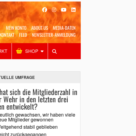
MEIN KONTO
ABOUT US
MEDIA-DATEN
KONTAKT
FEED
NEWSLETTER-ANMELDUNG
RKT
SHOP
Alles
Shop
SUCHEN
TUELLE UMFRAGE
hat sich die Mitgliederzahl in
r Wehr in den letzten drei
en entwickelt?
eutlich gewachsen, wir haben viele
eue Mitglieder gewonnen
eitgehend stabil geblieben
eicht zurückgegangen