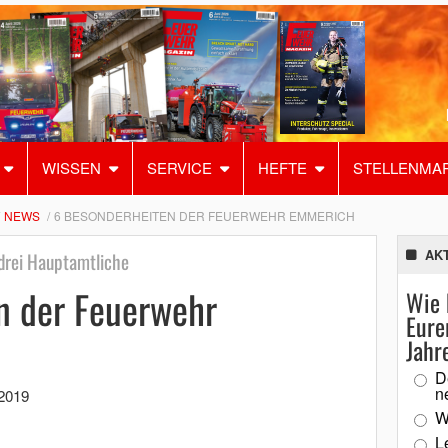
WISSEN
SERVICE
HEFTE
STELLENMA
NEWS
6 BESONDERHEITEN DER FEUERWEHR EMMERICH
AK
 drei Hauptamtliche
n der Feuerwehr
Wie 
Eure
Jahr
D
n
2019
W
L