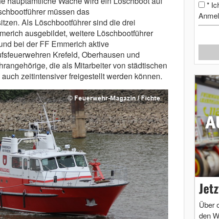
e hauptamtliche Wache wird ein Löschboot auf
Ic
*
schbootführer müssen das
Anmel
itzen. Als Löschbootführer sind die drei
erich ausgebildet, weitere Löschbootführer
und bei der FF Emmerich aktive
fsfeuerwehren Krefeld, Oberhausen und
angehörige, die als Mitarbeiter von städtischen
auch zeitintensiver freigestellt werden können.
Jet
Über 
den W