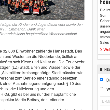
Feu
Die In
Somme
Schon 
schzüge, der Kinder- und Jugendfeuerwehr sowie den
unsere
er FF Emmerich. Dank einer
angebo
merich keine hauptamtliche Wachbereitschaft
bekom
Sales
Wei
ne 32.000 Einwohner zählende Hansestadt. Das
en und Westen an die Niederlande, östlich an
hließen sich Kleve und Kalkar an. Die Feuerwehr
zügen (LZ) Stadt, Elten und Vrasselt sowie der
NE
Als mittlere kreisangehörige Stadt müssten wir
Personal zum Betrieb einer ständig besetzten
Da
nk einer Ausnahmegenehmigung nach § 10 des
utz, die Hilfeleistung und den
W
HKG, gibt es bei uns nur drei hauptamtliche
nspektor Martin Bettray, der Leiter der