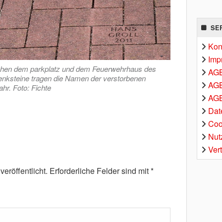
SE
Kon
Imp
schen dem parkplatz und dem Feuerwehrhaus des
AG
nksteine tragen die Namen der verstorbenen
AGB
hr. Foto: Fichte
AGB
Dat
Coo
Nut
Ver
eröffentlicht.
Erforderliche Felder sind mit
*