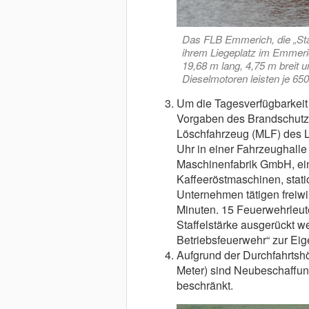
Das FLB Emmerich, die „Stad
ihrem Liegeplatz im Emmeri
19,68 m lang, 4,75 m breit 
Dieselmotoren leisten je 650
Um die Tagesverfügbarkeit 
Vorgaben des Brandschutzbe
Löschfahrzeug (MLF) des LZ
Uhr in einer Fahrzeughall
Maschinenfabrik GmbH, ein
Kaffeeröstmaschinen, stati
Unternehmen tätigen freiwi
Minuten. 15 Feuerwehrleute
Staffelstärke ausgerückt w
Betriebsfeuerwehr“ zur Ei
Aufgrund der Durchfahrts
Meter) sind Neubeschaffun
beschränkt.