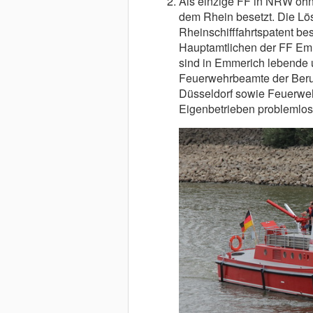
Als einzige FF in NRW ohn
dem Rhein besetzt. Die Lö
Rheinschifffahrtspatent bes
Hauptamtlichen der FF Emm
sind in Emmerich lebende 
Feuerwehrbeamte der Beru
Düsseldorf sowie Feuerwehr
Eigenbetrieben problemlos 