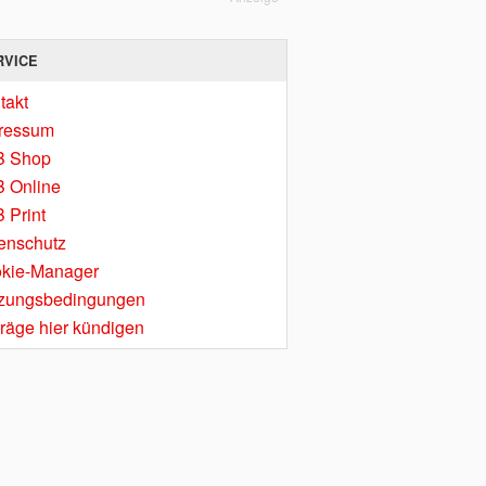
RVICE
takt
ressum
B Shop
 Online
 Print
enschutz
kie-Manager
zungsbedingungen
träge hier kündigen