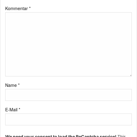
Kommentar
*
Name
*
E-Mail
*
We need your consent to load the ReCaptcha service!
This