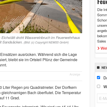
Feu
Die In
Somme
Schon 
unsere
angebo
bekom
s Eichstätt droht Wassereinbruch im Feuerwehrhaus
Sales
it Sandsäcken.
(Bild: (c) Copyright NEWS5 GmbH)
Wei
Einsätzen ausrücken. Während sich die Lage
siert, bleibt sie im Ortsteil Pfünz der Gemeinde
annt.
NE
Anzeige
Da
W
00 Liter Regen pro Quadratmeter. Der Dorfkern
 gleichnamigen Bach überflutet. Die Temperatur
uf 11 Grad.
r Feuerwehr, informiert: „Wir sind um 15.16 Uhr