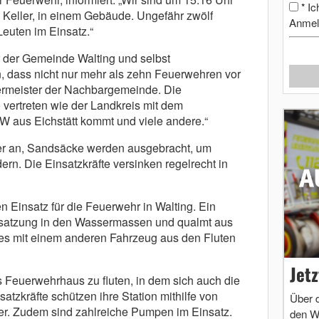
Ic
*
m Keller, in einem Gebäude. Ungefähr zwölf
Anmel
euten im Einsatz.“
 der Gemeinde Walting und selbst
 dass nicht nur mehr als zehn Feuerwehren vor
ermeister der Nachbargemeinde. Die
 vertreten wie der Landkreis mit dem
HW aus Eichstätt kommt und viele andere.“
ter an, Sandsäcke werden ausgebracht, um
ern. Die Einsatzkräfte versinken regelrecht in
n Einsatz für die Feuerwehr in Walting. Ein
esatzung in den Wassermassen und qualmt aus
s mit einem anderen Fahrzeug aus den Fluten
Jet
 Feuerwehrhaus zu fluten, in dem sich auch die
satzkräfte schützen ihre Station mithilfe von
Über 
. Zudem sind zahlreiche Pumpen im Einsatz.
den W