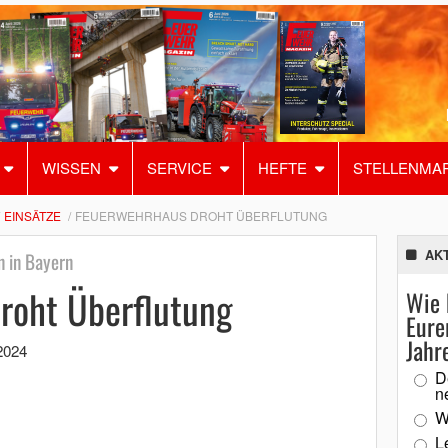
WISSEN
SERVICE
HEFTE
STELLENMA
EINSÄTZE
FEUERWEHRHAUS DROHT ÜBERFLUTUNG
AK
 in Bayern
roht Überflutung
Wie 
Eure
Jahr
2024
D
n
W
L