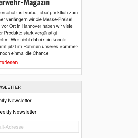
erwehr-Magazin
terschutz ist vorbei, aber pünktlich zum
r verlängern wir die Messe-Preise!
vor Ort in Hannover haben wir viele
r Produkte stark vergünstigt
ten. Wer nicht dabei sein konnte,
mt jetzt im Rahmen unseres Sommer-
 noch einmal die Chance.
terlesen
WSLETTER
ily Newsletter
eekly Newsletter