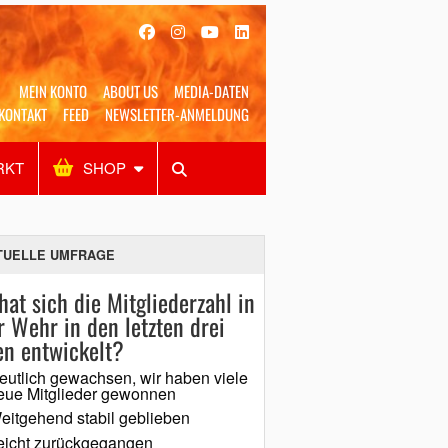
MEIN KONTO
ABOUT US
MEDIA-DATEN
KONTAKT
FEED
NEWSLETTER-ANMELDUNG
RKT
SHOP
Alles
Shop
SUCHEN
TUELLE UMFRAGE
hat sich die Mitgliederzahl in
r Wehr in den letzten drei
en entwickelt?
eutlich gewachsen, wir haben viele
eue Mitglieder gewonnen
eitgehend stabil geblieben
eicht zurückgegangen