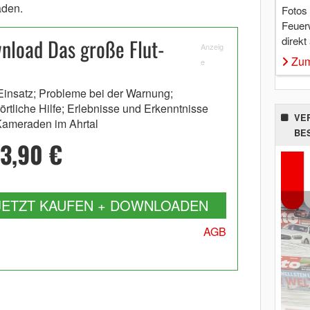
aden.
Fotos
Feuer
direkt
load Das große Flut-
Anzeig
Zum
e
Einsatz; Probleme bei der Warnung;
örtliche Hilfe; Erlebnisse und Erkenntnisse
VE
Kameraden im Ahrtal
BE
3,90 €
JETZT KAUFEN + DOWNLOADEN
AGB