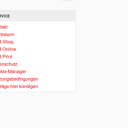
RVICE
takt
ressum
B Shop
 Online
 Print
enschutz
kie-Manager
zungsbedingungen
träge hier kündigen