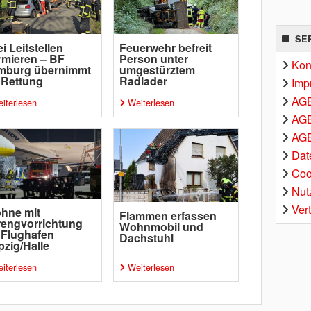
SE
i Leitstellen
Feuerwehr befreit
rmieren – BF
Person unter
Kon
mburg übernimmt
umgestürztem
 Rettung
Radlader
Imp
AG
iterlesen
Weiterlesen
AGB
AGB
Dat
Coo
Nut
Ver
hne mit
Flammen erfassen
engvorrichtung
Wohnmobil und
 Flughafen
Dachstuhl
pzig/Halle
iterlesen
Weiterlesen