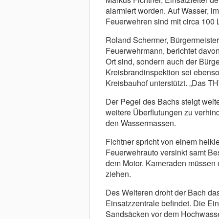
alarmiert worden. Auf Wasser, i
Feuerwehren sind mit circa 100 L
Roland Schermer, Bürgermeister
Feuerwehrmann, berichtet davon,
Ort sind, sondern auch der Bürg
Kreisbrandinspektion sei ebenso
Kreisbauhof unterstützt. „Das T
Der Pegel des Bachs steigt wei
weitere Überflutungen zu verhind
den Wassermassen.
Fichtner spricht von einem heikle
Feuerwehrauto versinkt samt B
dem Motor. Kameraden müssen e
ziehen.
Des Weiteren droht der Bach das
Einsatzzentrale befindet. Die Ein
Sandsäcken vor dem Hochwasser