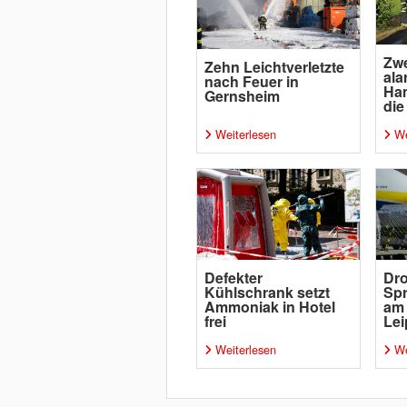
Zwe
Zehn Leichtverletzte
ala
nach Feuer in
Ha
Gernsheim
die
Weiterlesen
We
Defekter
Dro
Kühlschrank setzt
Spr
Ammoniak in Hotel
am
frei
Lei
Weiterlesen
We