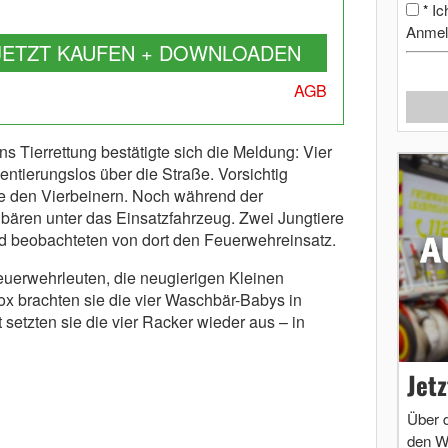
Ic
*
Anmel
JETZT KAUFEN + DOWNLOADEN
AGB
 Tierrettung bestätigte sich die Meldung: Vier
entierungslos über die Straße. Vorsichtig
e den Vierbeinern. Noch während der
ären unter das Einsatzfahrzeug. Zwei Jungtiere
und beobachteten von dort den Feuerwehreinsatz.
uerwehrleuten, die neugierigen Kleinen
ox brachten sie die vier Waschbär-Babys in
etzten sie die vier Racker wieder aus – in
Jet
Über 
den W