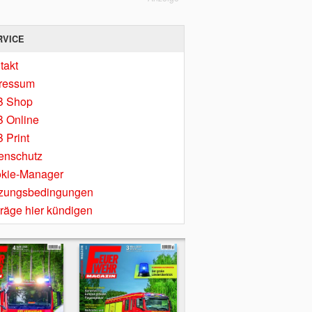
RVICE
takt
ressum
B Shop
 Online
 Print
enschutz
kie-Manager
zungsbedingungen
träge hier kündigen