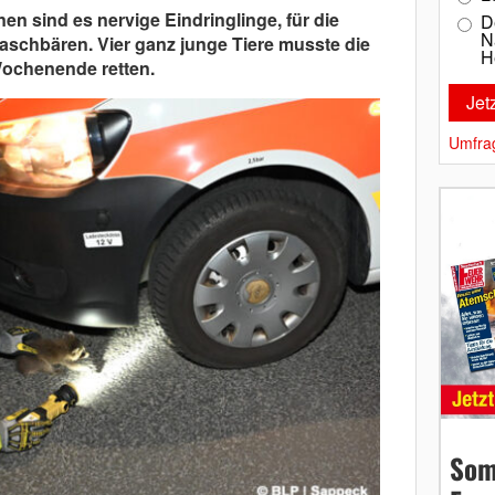
en sind es nervige Eindringlinge, für die
D
N
aschbären. Vier ganz junge Tiere musste die
H
ochenende retten.
Umfra
Som