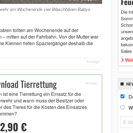
Feu
erwehr am Wochenende vier Waschbären-Babys
Die In
Somme
Schon 
ären tollten am Wochenende auf der
unsere
 – mitten auf der Fahrbahn. Von der Mutter war
angebo
ie Kleinen riefen Spaziergänger deshalb die
bekom
Sales
Wei
Anzeige
load Tierrettung
Anzeige
NE
ist eine Tierrettung ein Einsatz für die
Da
rwehr und wann muss der Besitzer oder
er des Tieres für die Kosten des Einsatzes
W
kommen?
2,90 €