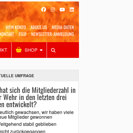
MEIN KONTO
ABOUT US
MEDIA-DATEN
KONTAKT
FEED
NEWSLETTER-ANMELDUNG
RKT
SHOP
Alles
Shop
SUCHEN
TUELLE UMFRAGE
hat sich die Mitgliederzahl in
r Wehr in den letzten drei
en entwickelt?
eutlich gewachsen, wir haben viele
eue Mitglieder gewonnen
eitgehend stabil geblieben
eicht zurückgegangen