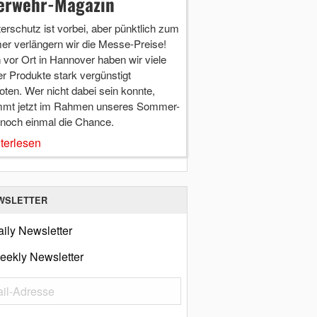
erwehr-Magazin
terschutz ist vorbei, aber pünktlich zum
r verlängern wir die Messe-Preise!
vor Ort in Hannover haben wir viele
r Produkte stark vergünstigt
ten. Wer nicht dabei sein konnte,
mt jetzt im Rahmen unseres Sommer-
 noch einmal die Chance.
terlesen
WSLETTER
ily Newsletter
eekly Newsletter