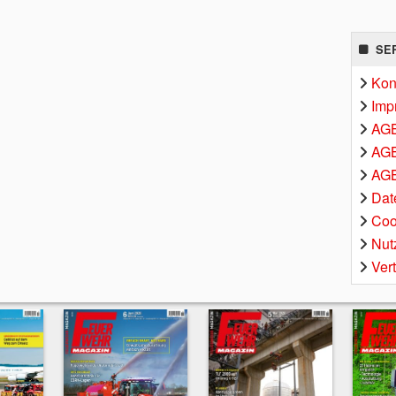
SE
Kon
Imp
AG
AGB
AGB
Dat
Coo
Nut
Ver