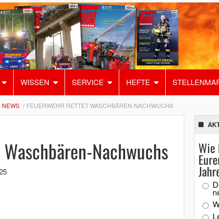
WISSEN
SERVICE
HEFTE
STELLENMA
NEWS
FEUERWEHR RETTET WASCHBÄREN-NACHWUCHS
AK
et Waschbären-Nachwuchs
Wie 
Eure
Jahr
025
D
n
W
L