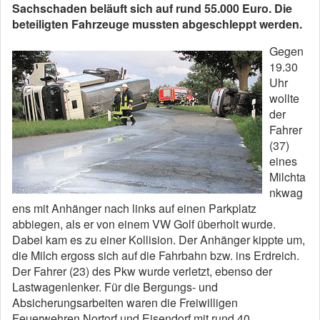
Sachschaden beläuft sich auf rund 55.000 Euro. Die
beteiligten Fahrzeuge mussten abgeschleppt werden.
Gegen
19.30
Uhr
wollte
der
Fahrer
(37)
eines
Milchta
nkwag
ens mit Anhänger nach links auf einen Parkplatz
abbiegen, als er von einem VW Golf überholt wurde.
Dabei kam es zu einer Kollision. Der Anhänger kippte um,
die Milch ergoss sich auf die Fahrbahn bzw. ins Erdreich.
Der Fahrer (23) des Pkw wurde verletzt, ebenso der
Lastwagenlenker. Für die Bergungs- und
Absicherungsarbeiten waren die Freiwilligen
Feuerwehren Nortorf und Eisendorf mit rund 40