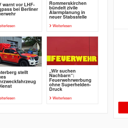
Rommerskirchen
 warnt vor LHF-
bündelt zivile
pass bei Berliner
Alarmplanung in
uerwehr
neuer Stabsstelle
iterlesen
Weiterlesen
„Wir suchen
terberg stellt
Nachbarn“:
ues
Feuerwehrwerbung
hrzweckfahrzeug
ohne Superhelden-
Dienst
Druck
iterlesen
Weiterlesen