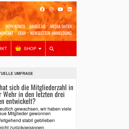
MEIN KONTO
ABOUT US
MEDIA-DATEN
KONTAKT
FEED
NEWSLETTER-ANMELDUNG
RKT
SHOP
Alles
Shop
SUCHEN
TUELLE UMFRAGE
hat sich die Mitgliederzahl in
r Wehr in den letzten drei
en entwickelt?
eutlich gewachsen, wir haben viele
eue Mitglieder gewonnen
eitgehend stabil geblieben
eicht zurückgegangen