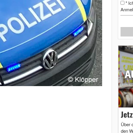
Ic
*
Anmel
Jet
Über 
den W