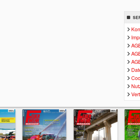
SE
Kon
Imp
AG
AGB
AGB
Dat
Coo
Nut
Ver