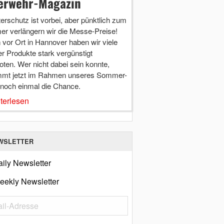
erwehr-Magazin
terschutz ist vorbei, aber pünktlich zum
r verlängern wir die Messe-Preise!
vor Ort in Hannover haben wir viele
r Produkte stark vergünstigt
ten. Wer nicht dabei sein konnte,
mt jetzt im Rahmen unseres Sommer-
 noch einmal die Chance.
terlesen
WSLETTER
ily Newsletter
eekly Newsletter