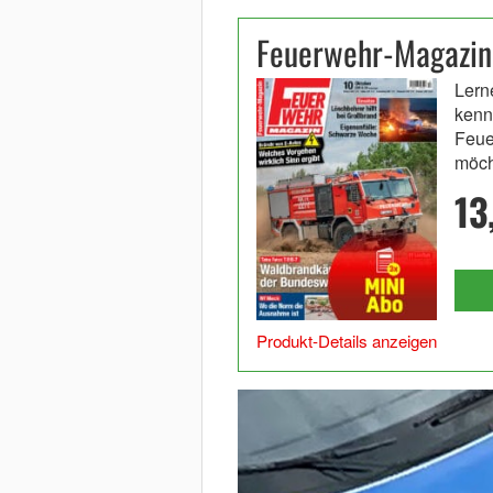
Feuerwehr-Magazin
Lern
kenn
Feue
möch
13
Produkt-Details anzeigen