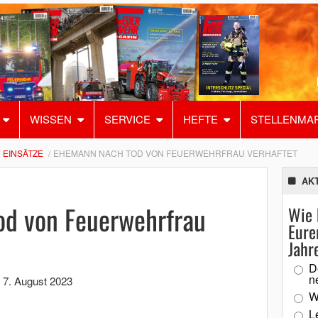
WISSEN
SERVICE
HEFTE
STELLENMA
EINSÄTZE
EHEMANN NACH TOD VON FEUERWEHRFRAU VERHAFTET
AK
d von Feuerwehrfrau
Wie 
Eure
Jahr
D
n
,
7. August 2023
W
L