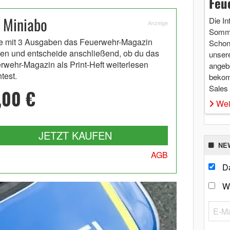
Feu
 Miniabo
Die In
Anzeige
Somme
e mit 3 Ausgaben das Feuerwehr-Magazin
Schon 
en und entscheide anschließend, ob du das
unsere
rwehr-Magazin als Print-Heft weiterlesen
angebo
test.
bekom
Sales
,00 €
Wei
JETZT KAUFEN
NE
AGB
Da
W