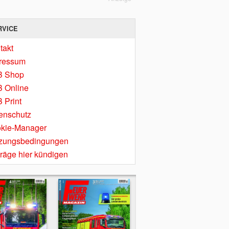
RVICE
takt
ressum
B Shop
 Online
 Print
enschutz
kie-Manager
zungsbedingungen
träge hier kündigen