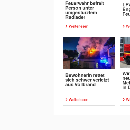
Feuerwehr befreit
LFV
Person unter
Eng
umgestürztem
Fe
Radlader
Weiterlesen
We
Win
Bewohnerin rettet
ne
sich schwer verletzt
Me
aus Vollbrand
in 
Weiterlesen
We