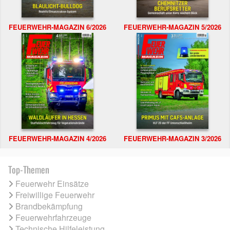
FEUERWEHR-MAGAZIN 6/2026
FEUERWEHR-MAGAZIN 5/2026
FEUERWEHR-MAGAZIN 4/2026
FEUERWEHR-MAGAZIN 3/2026
Top-Themen
Feuerwehr Einsätze
Freiwillige Feuerwehr
Brandbekämpfung
Feuerwehrfahrzeuge
Technische Hilfeleistung