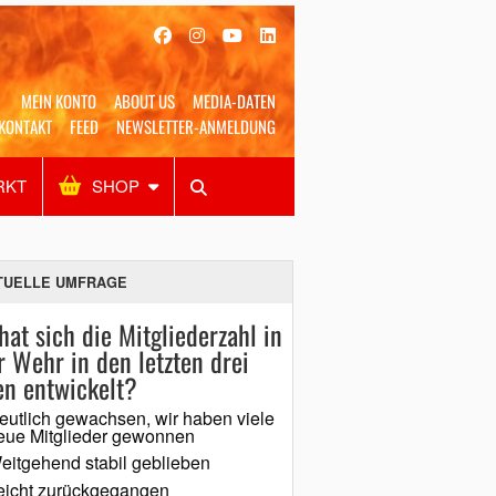
MEIN KONTO
ABOUT US
MEDIA-DATEN
KONTAKT
FEED
NEWSLETTER-ANMELDUNG
RKT
SHOP
Alles
Shop
SUCHEN
TUELLE UMFRAGE
hat sich die Mitgliederzahl in
r Wehr in den letzten drei
en entwickelt?
eutlich gewachsen, wir haben viele
eue Mitglieder gewonnen
eitgehend stabil geblieben
eicht zurückgegangen