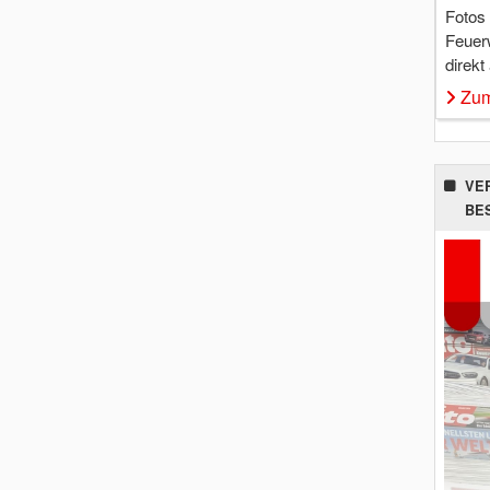
Fotos
Feuer
direkt
Zum
VE
BE