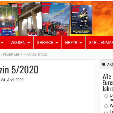
WISSEN
SERVICE
HEFTE
STELLENMA
FEUERWEHR-MAGAZIN 5/2020
zin 5/2020
AK
Wie 
,
24. April 2020
Eure
Jahr
D
n
W
L