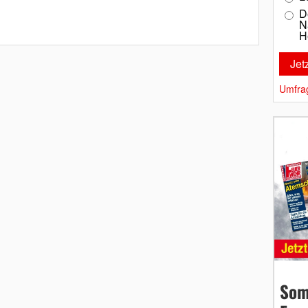
D
N
H
Umfra
Som