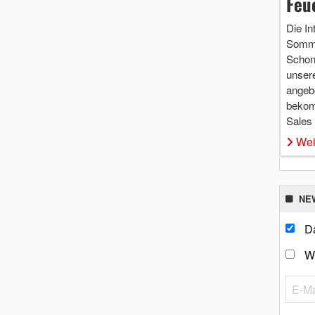
Feu
Die In
Somme
Schon 
unsere
angebo
bekom
Sales
Wei
NE
Da
W