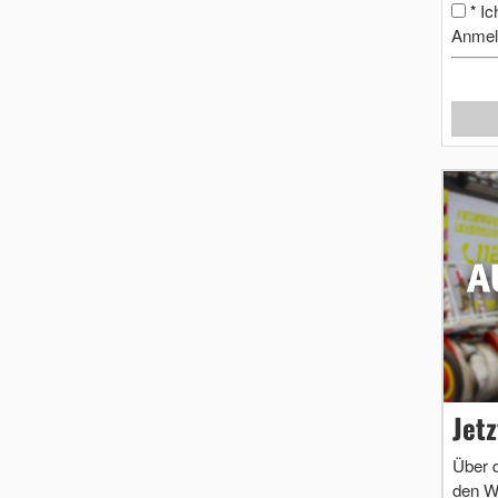
Ic
*
Anmel
Jet
Über 
den W