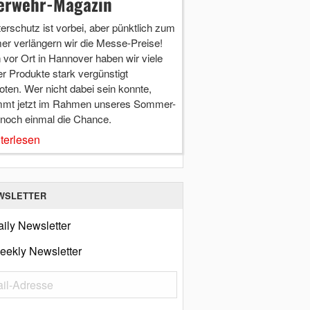
erwehr-Magazin
terschutz ist vorbei, aber pünktlich zum
r verlängern wir die Messe-Preise!
vor Ort in Hannover haben wir viele
r Produkte stark vergünstigt
ten. Wer nicht dabei sein konnte,
mt jetzt im Rahmen unseres Sommer-
 noch einmal die Chance.
terlesen
WSLETTER
ily Newsletter
eekly Newsletter