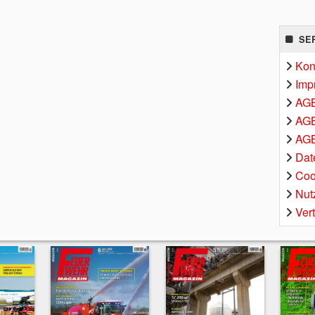
SE
Kon
Imp
AG
AGB
AGB
Dat
Coo
Nut
Ver