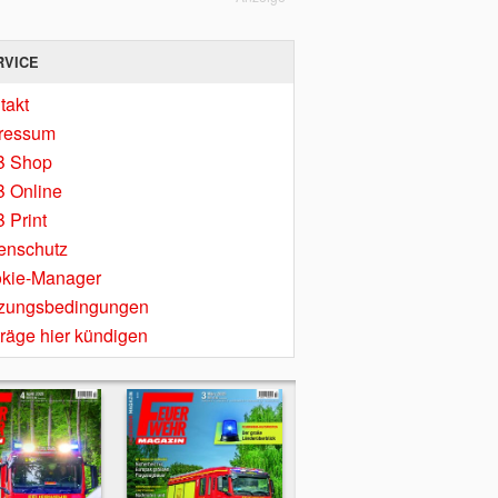
RVICE
takt
ressum
B Shop
 Online
 Print
enschutz
kie-Manager
zungsbedingungen
träge hier kündigen