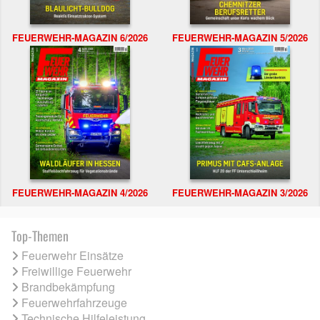
FEUERWEHR-MAGAZIN 6/2026
FEUERWEHR-MAGAZIN 5/2026
FEUERWEHR-MAGAZIN 4/2026
FEUERWEHR-MAGAZIN 3/2026
Top-Themen
Feuerwehr Einsätze
Freiwillige Feuerwehr
Brandbekämpfung
Feuerwehrfahrzeuge
Technische Hilfeleistung