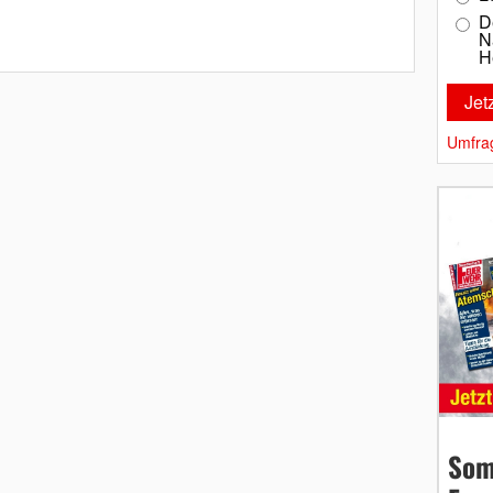
D
N
H
Umfra
Som