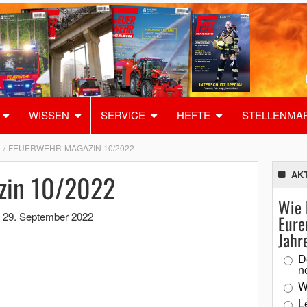
WISSEN
SERVICE
HEFTE
STELLENMA
FEUERWEHR-MAGAZIN 10/2022
zin 10/2022
AK
Wie 
,
29. September 2022
Eure
Jahr
D
n
W
L