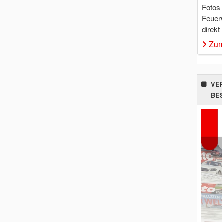
Fotos
Feuer
direkt
Zum
VE
BE