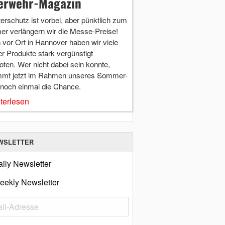
erwehr-Magazin
terschutz ist vorbei, aber pünktlich zum
r verlängern wir die Messe-Preise!
vor Ort in Hannover haben wir viele
r Produkte stark vergünstigt
ten. Wer nicht dabei sein konnte,
mt jetzt im Rahmen unseres Sommer-
 noch einmal die Chance.
terlesen
WSLETTER
ily Newsletter
eekly Newsletter