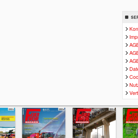
SE
Kon
Imp
AG
AGB
AGB
Dat
Coo
Nut
Ver