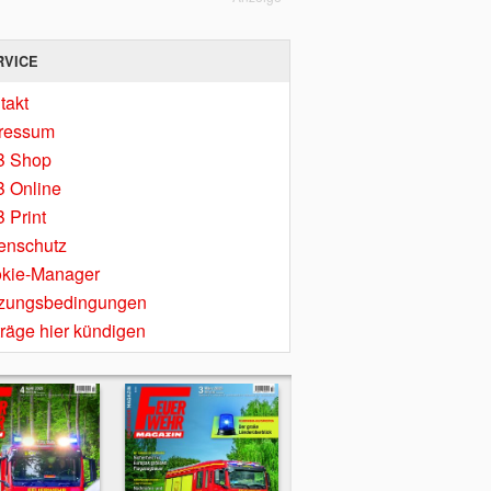
RVICE
takt
ressum
B Shop
 Online
 Print
enschutz
kie-Manager
zungsbedingungen
träge hier kündigen