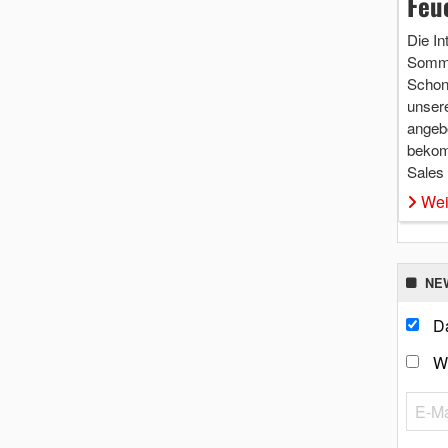
Feu
Die In
Somme
Schon 
unsere
angebo
bekom
Sales
Wei
NE
Da
W