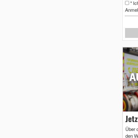
Ic
*
Anmel
Jet
Über 
den W