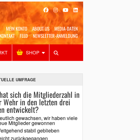
MEIN KONTO
ABOUT US
MEDIA-DATEN
KONTAKT
FEED
NEWSLETTER-ANMELDUNG
RKT
SHOP
Alles
Shop
SUCHEN
TUELLE UMFRAGE
hat sich die Mitgliederzahl in
r Wehr in den letzten drei
en entwickelt?
eutlich gewachsen, wir haben viele
eue Mitglieder gewonnen
eitgehend stabil geblieben
eicht zurückgegangen