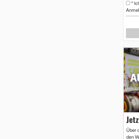
Ic
*
Anmel
Jet
Über 
den W