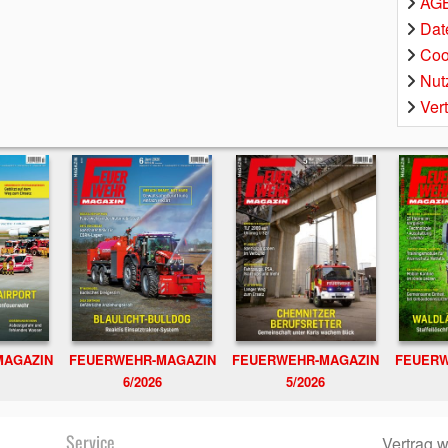
AGB
Dat
Coo
Nut
Ver
MAGAZIN
FEUERWEHR-MAGAZIN
FEUERWEHR-MAGAZIN
FEUERW
6/2026
5/2026
Service
Vertrag w