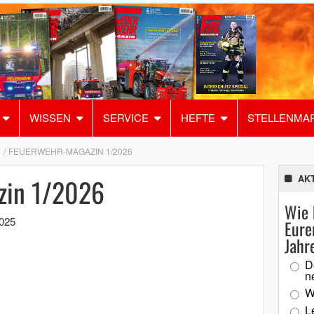
WISSEN
SERVICE
HEFTE
STELLENMA
FEUERWEHR-MAGAZIN 1/2026
zin 1/2026
AK
Wie 
025
Eure
Jahr
D
n
W
L