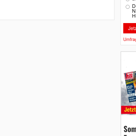
D
N
H
Umfra
Som