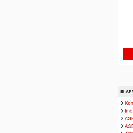
SE
Kon
Imp
AG
AGB