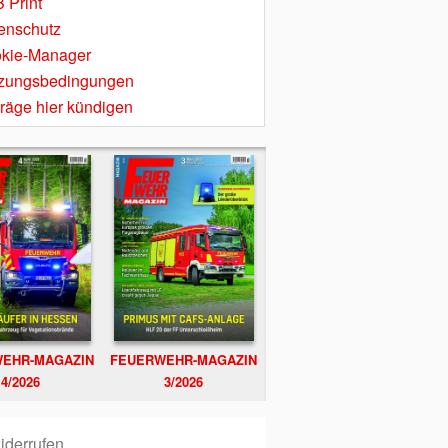
 Print
enschutz
kie-Manager
zungsbedingungen
träge hier kündigen
EHR-MAGAZIN
FEUERWEHR-MAGAZIN
4/2026
3/2026
iderrufen