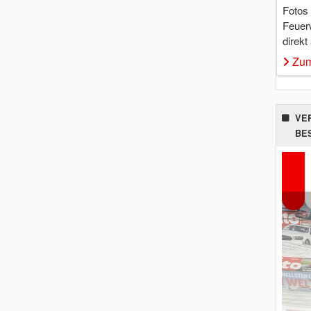
Fotos
Feuer
direkt
Zum
VE
BE