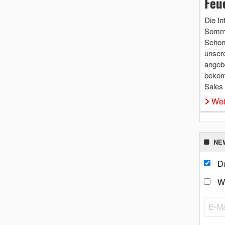
Feu
Die In
Somme
Schon 
unsere
angebo
bekom
Sales
Wei
NE
Da
W