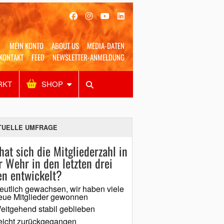
MEIN KONTO
ABOUT US
MEDIA-DATEN
KONTAKT
FEED
NEWSLETTER-ANMELDUNG
RKT
SHOP
Alles
Shop
SUCHEN
TUELLE UMFRAGE
hat sich die Mitgliederzahl in
r Wehr in den letzten drei
en entwickelt?
eutlich gewachsen, wir haben viele
eue Mitglieder gewonnen
eitgehend stabil geblieben
eicht zurückgegangen