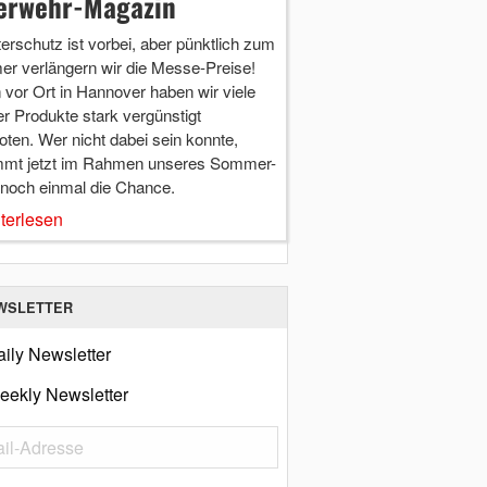
erwehr-Magazin
terschutz ist vorbei, aber pünktlich zum
r verlängern wir die Messe-Preise!
vor Ort in Hannover haben wir viele
r Produkte stark vergünstigt
ten. Wer nicht dabei sein konnte,
mt jetzt im Rahmen unseres Sommer-
 noch einmal die Chance.
terlesen
WSLETTER
ily Newsletter
eekly Newsletter