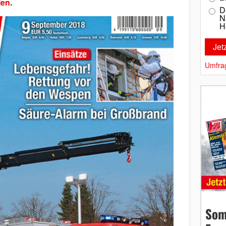
len
.
D
N
H
Umfra
Som