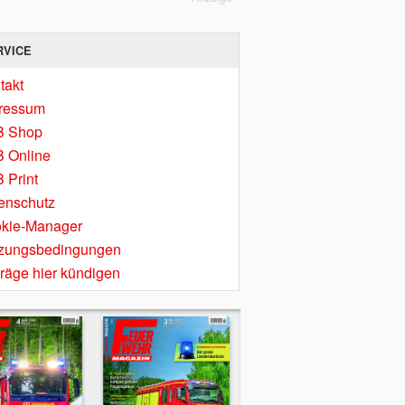
RVICE
takt
ressum
B Shop
 Online
 Print
enschutz
kie-Manager
zungsbedingungen
träge hier kündigen