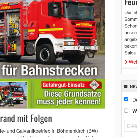
Feu
Die In
Somme
Schon 
unsere
angebo
bekom
Sales
Wei
NE
Da
W
brand mit Folgen
rie- und Galvanikbetrieb in Böhmenkirch (BW)