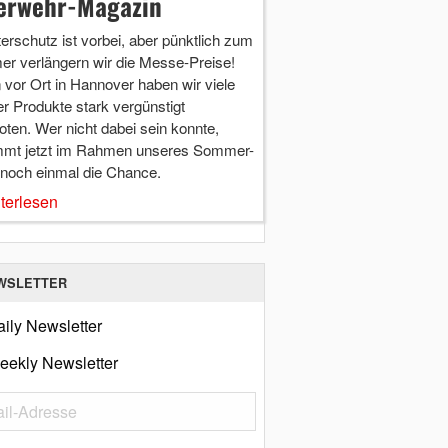
erwehr-Magazin
terschutz ist vorbei, aber pünktlich zum
r verlängern wir die Messe-Preise!
vor Ort in Hannover haben wir viele
r Produkte stark vergünstigt
ten. Wer nicht dabei sein konnte,
mt jetzt im Rahmen unseres Sommer-
 noch einmal die Chance.
terlesen
WSLETTER
ily Newsletter
eekly Newsletter