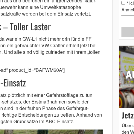
n aus und bedrohen ein angrenzendes Natur-
Ic
*
uerwehr kann eine Umweltkatastrophe
Anmel
nsatzkräfte werden bei dem Einsatz verletzt.
 – Toller Laster
 war ein GW-L1 nicht mehr drin für die FF
n ein gebrauchter VW Crafter erhielt jetzt bei
Und alle sind völlig zufrieden mit ihrem „tollen
nt-ad” product_id=”BAFWM60A”]
-Einsatz
z plötzlich mit einer Gefahrstofflage zu tun
-schutzes, der Erstmaßnahmen sowie der
n sind in der frühen Phase des Gefahrgut-
Jet
 richtige Entscheidungen zu treffen. Anhand von
htigsten Grundsätze im ABC-Einsatz.
Über 
den W