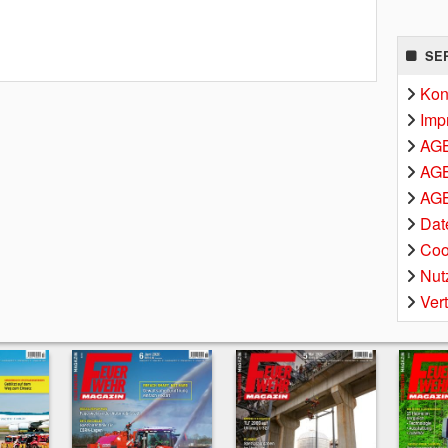
SE
Kon
Imp
AG
AGB
AGB
Dat
Coo
Nut
Ver