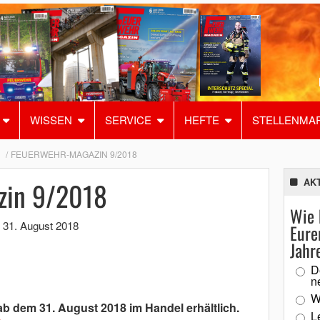
WISSEN
SERVICE
HEFTE
STELLENMA
U
FEUERWEHR-MAGAZIN 9/2018
zin 9/2018
AK
Wie 
,
31. August 2018
Eure
Jahr
D
n
W
ab dem 31. August 2018 im Handel erhältlich.
L