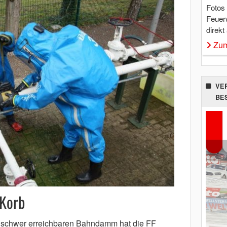
Fotos
Feuer
direkt
Zum
VE
BE
Korb
r schwer erreichbaren Bahndamm hat die FF