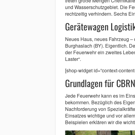
treten große Mengen Chemikalie
und Wasserschutzgebiet. Die Fe
rechtzeitig verhindern. Sechs Ei
Gerätewagen Logistik
Neues Haus, neues Fahrzeug – da
Burghaslach (BY). Eigentlich. Den
der Feuerwehr ein zweites Leben. 
Laster“.
[shop-widget id=”context-conte
Grundlagen für CBRN
Jede Feuerwehr kann es im Einsat
bekommen. Bezüglich des Eigen
Nachforderung von Spezialkräfte
Einsatzes wichtige und vor allem
Beispielen erklären wir die wic