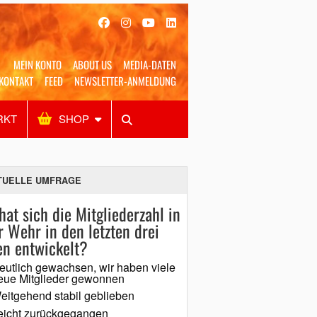
MEIN KONTO
ABOUT US
MEDIA-DATEN
KONTAKT
FEED
NEWSLETTER-ANMELDUNG
RKT
SHOP
Alles
Shop
SUCHEN
TUELLE UMFRAGE
hat sich die Mitgliederzahl in
r Wehr in den letzten drei
en entwickelt?
eutlich gewachsen, wir haben viele
eue Mitglieder gewonnen
eitgehend stabil geblieben
eicht zurückgegangen