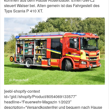
kommen aus dem Hause Rosenbauer. Einen GW-L2
steuert Walser bei. Allen gemein ist das Fahrgestell des
Typs Scania P 410 XT.
[eebl-shopify-context
id=”gid://shopify/Product/8054069133577″
headline=”Feuerwehr-Magazin 1/2023″
description=”Versandkostenfrei und bequem nach Hause