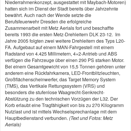
Niederrahmenkonzept, ausgestattet mit Maybach-Motoren)
hatten sich im Dienst der Stadt bereits über Jahrzehnte
bewährt. Auch nach der Wende setzte die
Berufsfeuerwehr Dresden die erfolgreiche
Zusammenarbeit mit Metz Aerials fort und beschaffte
bereits 1993 die ersten Metz-Drehleitern DLK 23-12. Im
Jahre 2005 folgten zwei weitere Drehleitern des Typs L20-
FA. Aufgebaut auf einem MAN-Fahrgestell mit einem
Radstand von 4.425 Millimetern, 4×2-Antrieb und ABS
verfügen die Fahrzeuge über einen 290 PS starken Motor.
Bei einem Gesamtgewicht von 15,5 Tonnen gehören unter
anderem eine Rückfahrkamera, LED-Frontblitzleuchten,
Großflächenscheinwerfer, das Target Memory System
(TMS), das Vertikale Rettungssystem (VRS) und
besonders die stufenlose Waagrecht-Senkrecht-
Abstützung zu den technischen Vorzügen der L32. Der
Korb erlaubt eine Tragfähigkeit von bis zu 270 Kilogramm
Nutzlast und ist mittels Wechselsprechanlage mit dem
Hauptbedienstand verbunden.
(Text und Fotos: Metz
Aerials)