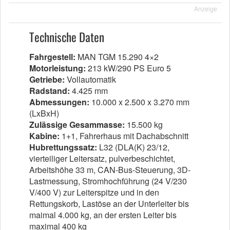
Anzeige
Technische Daten
Fahrgestell:
MAN TGM 15.290 4×2
Motorleistung:
213 kW/290 PS Euro 5
Getriebe:
Vollautomatik
Radstand:
4.425 mm
Abmessungen:
10.000 x 2.500 x 3.270 mm
(LxBxH)
Zulässige Gesammasse:
15.500 kg
Kabine:
1+1, Fahrerhaus mit Dachabschnitt
Hubrettungssatz:
L32 (DLA(K) 23/12,
vierteiliger Leitersatz, pulverbeschichtet,
Arbeitshöhe 33 m, CAN-Bus-Steuerung, 3D-
Lastmessung, Stromhochführung (24 V/230
V/400 V) zur Leiterspitze und in den
Rettungskorb, Lastöse an der Unterleiter bis
maimal 4.000 kg, an der ersten Leiter bis
maximal 400 kg