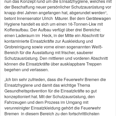
nun das Konzept rund um die Einsatzhygiene, welches mit
der Beschaffung neuer persönlicher Schutzausrüstung vor
knapp drei Jahren angefangen hat, abgerundet werden“,
betont Innensenator Ulrich Mäurer. Bei dem Gerätewagen
Hygiene handelt es sich um einen 16-Tonnen-Lkw mit
Kofferaufbau. Der Aufbau verfügt über drei Bereiche:
einen Laderaum im Heck, in der Mitte ein Abschnitt für
kontaminierte Einsatzkräfte zur Auskleidung und
Grobreinigung sowie vorne einen sogenannten Weiß-
Bereich für die Ausstattung mit frischer, sauberer
Schutzausrüstung. Den mittleren und vorderen Abschnitt
können die Einsatzkräfte über ausklappbare Treppen
begehen und verlassen.
„Ich bin sehr zufrieden, dass die Feuerwehr Bremen die
Einsatzhygiene und damit das wichtige Thema
Gesundheitsprävention für die Einsatzkräfte so gut
konzeptioniert hat. Mit der Schutzausrüstung, den
Fahrzeugen und dem Prozess im Umgang mit
verunreinigter Einsatzkleidung gehört die Feuerwehr
Bremen in diesem Bereich zu den fortschrittlichsten