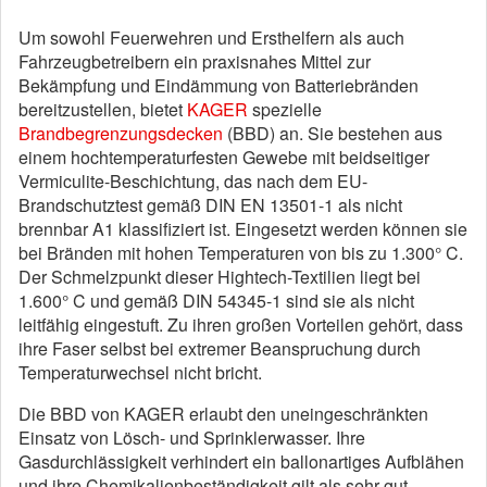
Um sowohl Feuerwehren und Ersthelfern als auch
Fahrzeugbetreibern ein praxisnahes Mittel zur
Bekämpfung und Eindämmung von Batteriebränden
bereitzustellen, bietet
KAGER
spezielle
Brandbegrenzungsdecken
(BBD) an. Sie bestehen aus
einem hochtemperaturfesten Gewebe mit beidseitiger
Vermiculite-Beschichtung, das nach dem EU-
Brandschutztest gemäß DIN EN 13501-1 als nicht
brennbar A1 klassifiziert ist. Eingesetzt werden können sie
bei Bränden mit hohen Temperaturen von bis zu 1.300° C.
Der Schmelzpunkt dieser Hightech-Textilien liegt bei
1.600° C und gemäß DIN 54345-1 sind sie als nicht
leitfähig eingestuft. Zu ihren großen Vorteilen gehört, dass
ihre Faser selbst bei extremer Beanspruchung durch
Temperaturwechsel nicht bricht.
Die BBD von KAGER erlaubt den uneingeschränkten
Einsatz von Lösch- und Sprinklerwasser. Ihre
Gasdurchlässigkeit verhindert ein ballonartiges Aufblähen
und ihre Chemikalienbeständigkeit gilt als sehr gut.