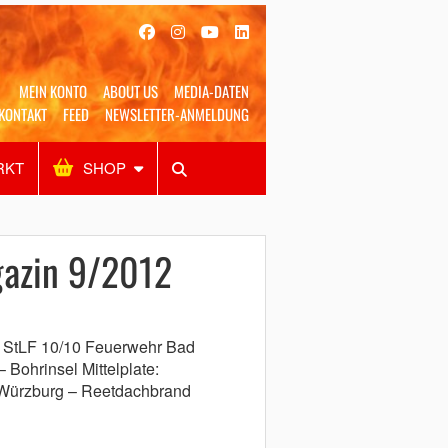
MEIN KONTO
ABOUT US
MEDIA-DATEN
KONTAKT
FEED
NEWSLETTER-ANMELDUNG
RKT
SHOP
Alles
Shop
SUCHEN
azin 9/2012
ug StLF 10/10 Feuerwehr Bad
Bohrinsel Mittelplate:
 Würzburg – Reetdachbrand