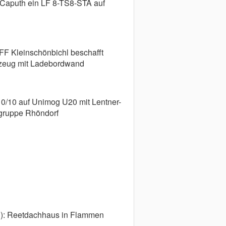
F Caputh ein LF 8-TS8-STA auf
 FF Kleinschönbichl beschafft
rzeug mit Ladebordwand
 10/10 auf Unimog U20 mit Lentner-
gruppe Rhöndorf
el): Reetdachhaus in Flammen