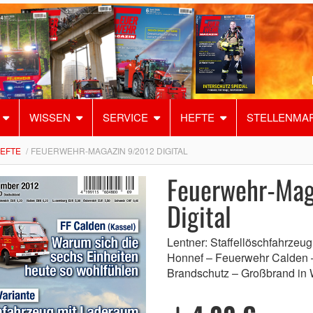
WISSEN
SERVICE
HEFTE
STELLENMA
HEFTE
FEUERWEHR-MAGAZIN 9/2012 DIGITAL
Feuerwehr-Mag
Digital
Lentner: Staffellöschfahrze
Honnef – Feuerwehr Calden – 
Brandschutz – Großbrand in