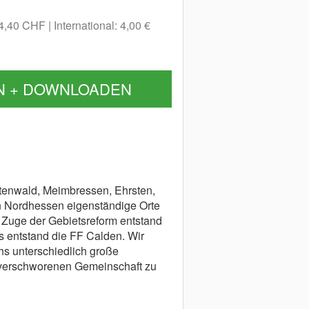
 4,40 CHF
International: 4,00 €
N + DOWNLOADEN
tenwald, Meimbressen, Ehrsten,
n Nordhessen eigenständige Orte
 Zuge der Gebietsreform entstand
 entstand die FF Calden. Wir
hs unterschiedlich große
r verschworenen Gemeinschaft zu