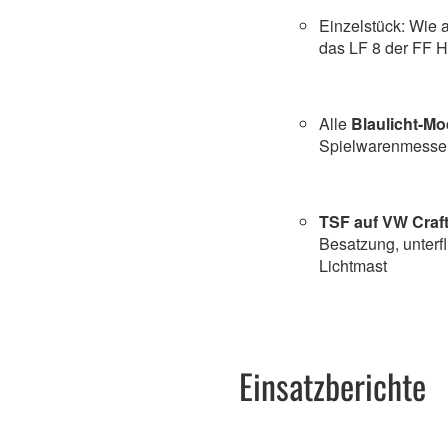
Einzelstück: Wie
das LF 8 der FF 
Alle
Blaulicht-Mo
Spielwarenmesse
TSF auf VW Craf
Besatzung, unterf
Lichtmast
Einsatzberichte