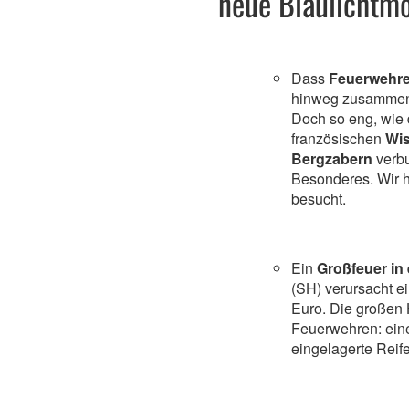
neue Blaulichtm
Dass
Feuerwehr
hinweg zusammenar
Doch so eng, wie 
französischen
Wi
Bergzabern
verbu
Besonderes. Wir 
besucht.
Ein
Großfeuer i
(SH) verursacht e
Euro. Die großen 
Feuerwehren: ei
eingelagerte Reif