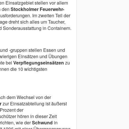
n Einsatzgebiet stellen vor allem
n den
Stockholmer Feuerwehr-
usforderungen. Im zweiten Teil der
ge dreht sich alles um Taucher,
 Sonderausstattung in Containern.
und -gruppen stellen Essen und
gwierigen Einsätzen und Übungen
ute bei
Verpflegungseinsätzen
zu
nen die 10 wichtigsten
ach dem Wechsel von der
r
zur Einsatzabteilung ist äußerst
 Prozent der
ützer hören in dieser Zeit
richten, wie der
Schwund
in
it 1996 mit einer Übergangsgruppe