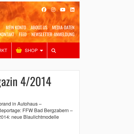
MEIN KONTO
ABOUT US
MEDIA-DATEN
KONTAKT
FEED
NEWSLETTER-ANMELDUNG
RKT
SHOP
Alles
Shop
SUCHEN
azin 4/2014
brand in Autohaus –
 Reportage: FFW Bad Bergzabern –
014: neue Blaulichtmodelle