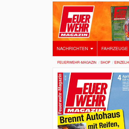
NACHRICHTEN
FAHRZEUGE
FEUERWEHR-MAGAZIN
SHOP
EINZEL