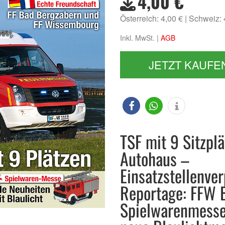
4,00 €
Österreich: 4,00 €
Schweiz:
Inkl. MwSt. |
AGB
JETZT KAUFE
TSF mit 9 Sitzpl
Autohaus –
Einsatzstellenve
Reportage: FFW 
Spielwarenmesse