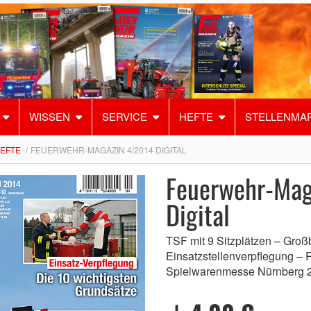
WISSEN
SERVICE
HEFTE
STELLENMA
HEFTE
FEUERWEHR-MAGAZIN 4/2014 DIGITAL
Feuerwehr-Mag
Digital
TSF mit 9 Sitzplätzen – Groß
Einsatzstellenverpflegung –
Spielwarenmesse Nürnberg 2