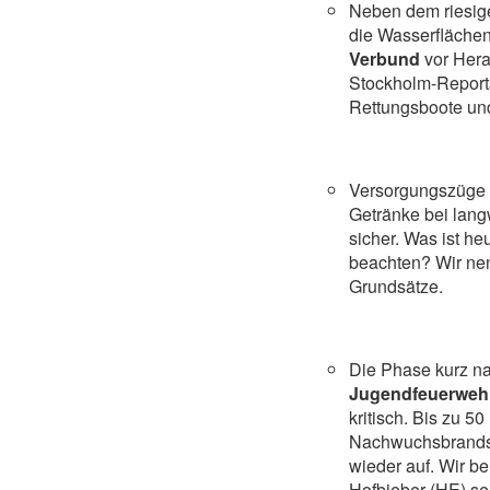
Neben dem riesige
die Wasserfläche
Verbund
vor Hera
Stockholm-Reporta
Rettungsboote und
Versorgungszüge 
Getränke bei lan
sicher. Was ist he
beachten? Wir nen
Grundsätze.
Die Phase kurz n
Jugendfeuerweh
kritisch. Bis zu 50
Nachwuchsbrandsch
wieder auf. Wir be
Hofbieber (HE) se