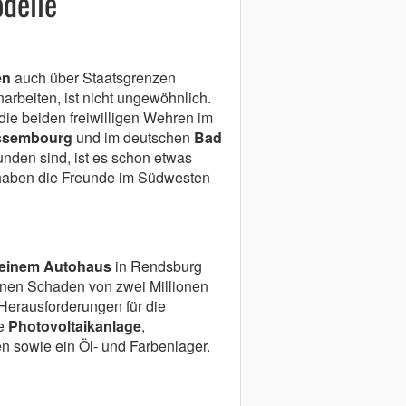
odelle
en
auch über Staatsgrenzen
beiten, ist nicht ungewöhnlich.
die beiden freiwilligen Wehren im
ssembourg
und im deutschen
Bad
nden sind, ist es schon etwas
haben die Freunde im Südwesten
n einem Autohaus
in Rendsburg
inen Schaden von zwei Millionen
Herausforderungen für die
ne
Photovoltaikanlage
,
en sowie ein Öl- und Farbenlager.