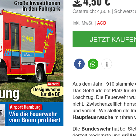
4,50 €
Österreich: 4,50 €
Schweiz:
Inkl. MwSt. |
AGB
JETZT KAUFE
Aus dem Jahr 1910 stammte 
Das Gebäude bot Platz für 4
Löschzug. Die Feuerwehr wu
nicht. Zwischenzeitlich herr
und vorbei. Wir stellen die im
Hauptfeuerwache
mit ihren 
Die
Bundeswehr
hat bei Ste
derzeit modernste und
größt