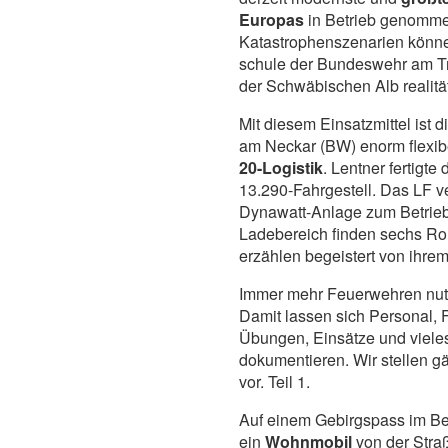
Europas
in Betrieb genomme
Katastrophenszenarien könne
schule der Bundeswehr am T
der Schwäbischen Alb realitä
Mit diesem Einsatzmittel ist 
am Neckar (BW) enorm flexib
20-Logistik
. Lentner fertig
13.290-Fahrgestell. Das LF v
Dynawatt-Anlage zum Betrieb 
Ladebereich finden sechs Roll
erzählen begeistert von ihrem
Immer mehr Feuerwehren nu
Damit lassen sich Personal, 
Übungen, Einsätze und viel
dokumentieren. Wir stellen g
vor. Teil 1.
Auf einem Gebirgspass im Bez
ein
Wohnmobil
von der Stra