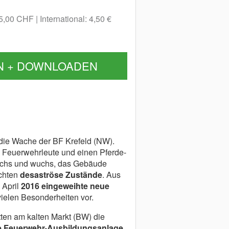
 5,00 CHF
International: 4,50 €
N + DOWNLOADEN
die Wache der BF Krefeld (NW).
0 Feuerwehrleute und einen Pferde-
chs und wuchs, das Gebäude
schten
desaströse Zustände
. Aus
 April
2016 eingeweihte neue
vielen Besonderheiten vor.
tten am kalten Markt (BW) die
e Feuerwehr-Ausbildungsanlage