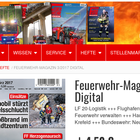
WISSEN
SERVICE
HEFTE
STELLENMA
HEFTE
FEUERWEHR-MAGAZIN 3/2017 DIGITAL
Feuerwehr-Mag
Digital
LF 20-Logistik +++ Flughaf
Feuerwehr verwalten +++ Ha
Krefeld +++ Bundeswehr: Ne