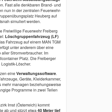
n. Fast alle denkbaren Brand- und
n nun in der zentralen Feuerwehr-
ruppenübungsplatz Heuberg auf
tsnah simuliert werden.
die Freiwillige Feuerwehr Freiberg
el:
Löschgruppenfahrzeug (LF)
te das Fahrzeug auf einem MAN TGM
erfügt unter anderem über eine
aller Stromverbraucher. Im
container Platz. Die Freiberger
 Logistik-Löscher.
tzen eine
Verwaltungssoftware
.
Fahrzeuge, Geräte, Kleiderkammer,
es mehr managen beziehungsweise
ängige Programme in zwei Teilen
irk Imst (Österreich) kommt
ße ab und stürzt etwa
40 Meter tief