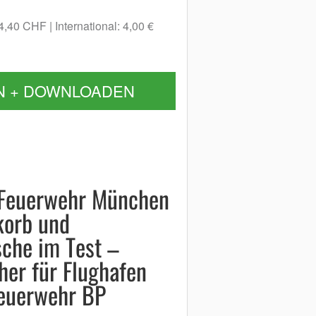
 4,40 CHF
International: 4,00 €
N + DOWNLOADEN
ge Feuerwehr München
korb und
che im Test –
er für Flughafen
euerwehr BP