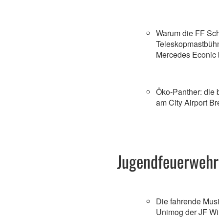
Warum die FF Sch
Teleskopmastbühn
Mercedes Econic 
Öko-Panther: die
am City Airport B
Jugendfeuerwehr
Die fahrende Mus
Unimog der JF Wi