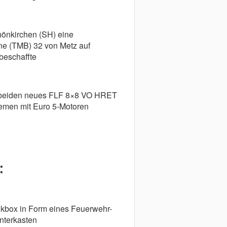
önkirchen (SH) eine
e (TMB) 32 von Metz auf
beschaffte
 beiden neues FLF 8×8 VO HRET
remen mit Euro 5-Motoren
:
ikbox in Form eines Feuerwehr-
nterkasten