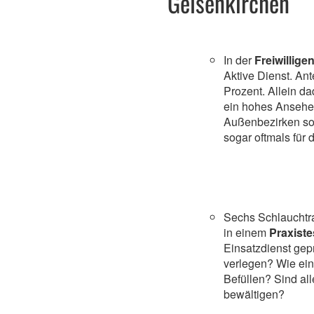
Gelsenkirchen
In der
Freiwillig
Aktive Dienst. Ant
Prozent. Allein d
ein hohes Ansehen
Außenbezirken so
sogar oftmals für d
Sechs Schlauchtr
in einem
Praxiste
Einsatzdienst gepr
verlegen? Wie ein
Befüllen? Sind al
bewältigen?