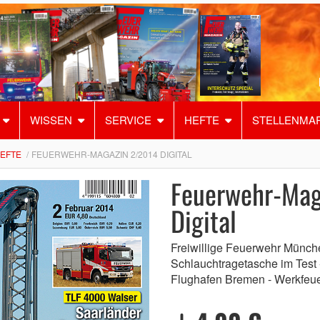
WISSEN
SERVICE
HEFTE
STELLENMA
HEFTE
FEUERWEHR-MAGAZIN 2/2014 DIGITAL
Feuerwehr-Mag
Digital
Freiwillige Feuerwehr Münch
Schlauchtragetasche im Test 
Flughafen Bremen - Werkfeu