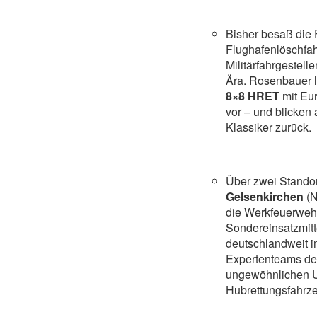
Bisher besaß die
Flughafenlöschfa
Militärfahrgestel
Ära. Rosenbauer l
8×8 HRET
mit Eu
vor – und blicken
Klassiker zurück.
Über zwei Standor
Gelsenkirchen
(N
die Werkfeuerwehr
Sondereinsatzmitt
deutschlandweit im
Expertenteams der
ungewöhnlichen U
Hubrettungsfahrze