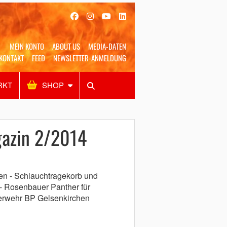
MEIN KONTO
ABOUT US
MEDIA-DATEN
KONTAKT
FEED
NEWSLETTER-ANMELDUNG
RKT
SHOP
Alles
Shop
SUCHEN
azin 2/2014
en - Schlauchtragekorb und
- Rosenbauer Panther für
erwehr BP Gelsenkirchen