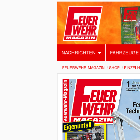
NACHRICHTEN
FAHRZEUGE
FEUERWEHR-MAGAZIN
SHOP
EINZEL