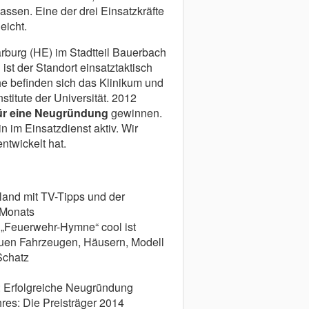
assen. Eine der drei Einsatzkräfte
leicht.
rburg (HE) im Stadtteil Bauerbach
st der Standort einsatztaktisch
he befinden sich das Klinikum und
stitute der Universität. 2012
für eine Neugründung
gewinnen.
n im Einsatzdienst aktiv. Wir
ntwickelt hat.
land mit TV-Tipps und der
 Monats
„Feuerwehr-Hymne“ cool ist
uen Fahrzeugen, Häusern, Modell
Schatz
 Erfolgreiche Neugründung
es: Die Preisträger 2014