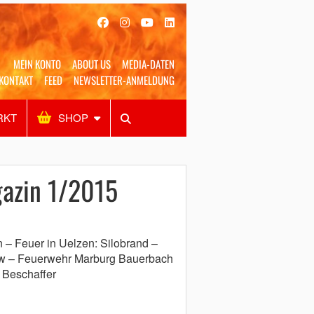
MEIN KONTO
ABOUT US
MEDIA-DATEN
KONTAKT
FEED
NEWSLETTER-ANMELDUNG
RKT
SHOP
Alles
Shop
SUCHEN
azin 1/2015
– Feuer in Uelzen: Silobrand –
Pkw – Feuerwehr Marburg Bauerbach
r Beschaffer