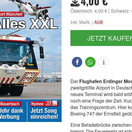
4,00 €
Österreich: 4,00 €
Schweiz:
Inkl. MwSt. |
AGB
JETZT KAUFE
Der
Flughafen Erdinger Mo
zweitgrößte Airport in Deutsc
neues Terminal wird bald eröff
noch eine Frage der Zeit. Ku
das Trainingszentrum. Hier ka
Boeing 747 der Ernstfall geü
Eine Beladebrücke zwischen z
brennt. Die Feuerwehr ist schn