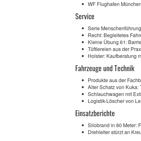
WF Flughafen München:
Service
Serie Menschenführung:
Recht: Begleitetes Fah
Kleine Übung 61: Barr
Tüftlereien aus der Pra
Holster: Kaufberatung m
Fahrzeuge und Technik
Produkte aus der Fach
Alter Schatz von Kuka: 
Schlauchwagen mit Extr
Logistik-Löscher von L
Einsatzberichte
Silobrand in 80 Meter: 
Drehleiter stürzt an Kr