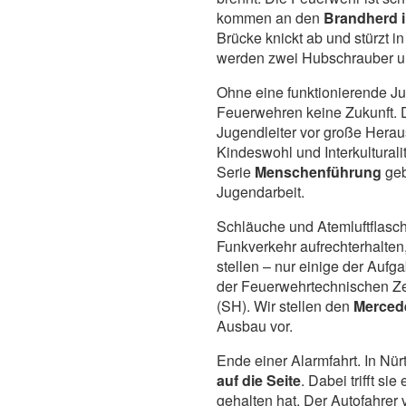
kommen an den
Brandherd i
Brücke knickt ab und stürzt i
werden zwei Hubschrauber un
Ohne eine funktionierende J
Feuerwehren keine Zukunft. D
Jugendleiter vor große Herau
Kindeswohl und Interkulturalit
Serie
Menschenführung
geb
Jugendarbeit.
Schläuche und Atemluftflasch
Funkverkehr aufrechterhalten
stellen – nur einige der Au
der Feuerwehrtechnischen Z
(SH). Wir stellen den
Mercede
Ausbau vor.
Ende einer Alarmfahrt. In Nü
auf die Seite
. Dabei trifft s
gehalten hat. Der Autofahrer 