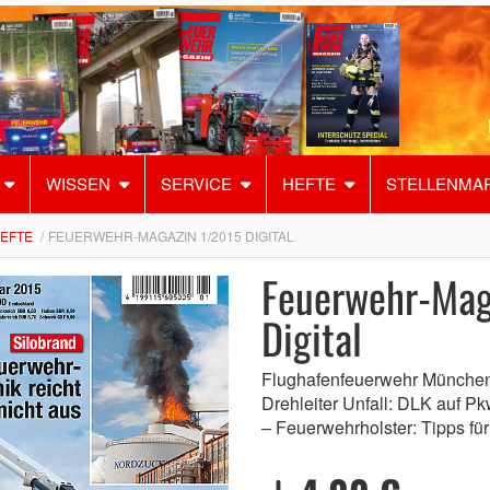
WISSEN
SERVICE
HEFTE
STELLENMA
HEFTE
FEUERWEHR-MAGAZIN 1/2015 DIGITAL
Feuerwehr-Mag
Digital
Flughafenfeuerwehr München 
Drehleiter Unfall: DLK auf 
– Feuerwehrholster: Tipps fü