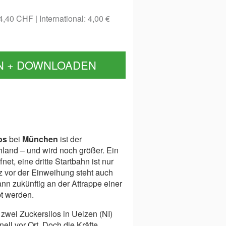
 4,40 CHF
International: 4,00 €
N + DOWNLOADEN
os
bei
München
ist der
hland – und wird noch größer. Ein
net, eine dritte Startbahn ist nur
rz vor der Einweihung steht auch
nn zukünftig an der Attrappe einer
bt werden.
wei Zuckersilos in Uelzen (NI)
ell vor Ort. Doch die Kräfte