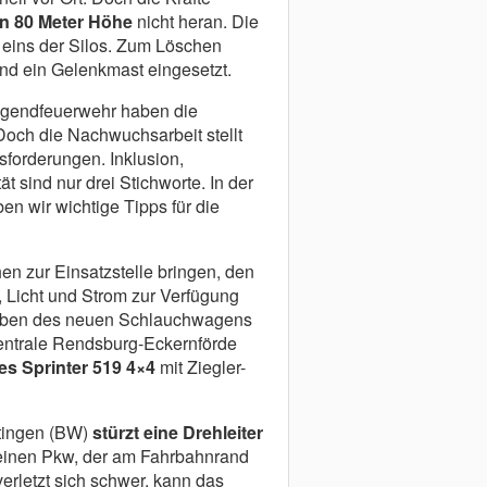
n 80 Meter Höhe
nicht heran. Die
n eins der Silos. Zum Löschen
d ein Gelenkmast eingesetzt.
ugendfeuerwehr haben die
och die Nachwuchsarbeit stellt
sforderungen. Inklusion,
ät sind nur drei Stichworte. In der
en wir wichtige Tipps für die
en zur Einsatzstelle bringen, den
, Licht und Strom zur Verfügung
fgaben des neuen Schlauchwagens
entrale Rendsburg-Eckernförde
s Sprinter 519 4×4
mit Ziegler-
rtingen (BW)
stürzt eine Drehleiter
ie einen Pkw, der am Fahrbahnrand
verletzt sich schwer, kann das