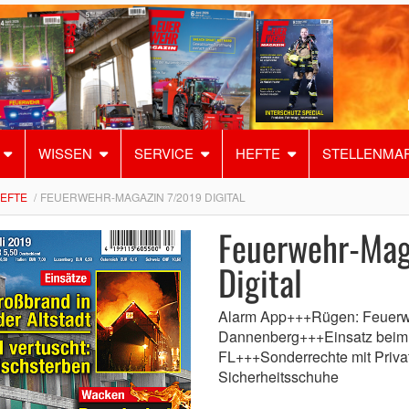
WISSEN
SERVICE
HEFTE
STELLENMA
HEFTE
FEUERWEHR-MAGAZIN 7/2019 DIGITAL
Feuerwehr-Mag
Digital
Alarm App+++Rügen: Feuerw
Dannenberg+++Einsatz bei
FL+++Sonderrechte mit Priv
Sicherheitsschuhe