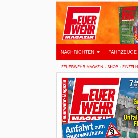
NACHRICHTEN
FAHRZEUGE
FEUERWEHR-MAGAZIN
SHOP
EINZEL