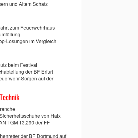
sern und Altem Schatz
nfahrt zum Feuerwehrhaus
umfüllung
pp-Lösungen im Vergleich
tz beim Festival
chabteilung der BF Erfurt
euerwehr-Sorgen auf der
 Technik
branche
Sicherheitsschuhe von Haix
MAN TGM 13.290 der FF
henretter der BF Dortmund auf