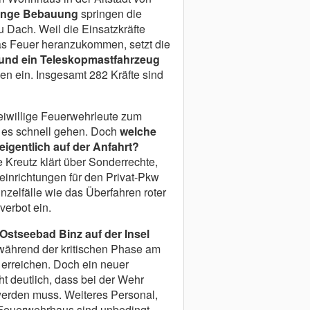
enge Bebauung
springen die
 Dach. Weil die Einsatzkräfte
as Feuer heranzukommen, setzt die
 und ein Teleskopmastfahrzeug
n ein. Insgesamt 282 Kräfte sind
eiwillige Feuerwehrleute zum
 es schnell gehen. Doch
welche
igentlich auf der Anfahrt?
 Kreutz klärt über Sonderrechte,
inrichtungen für den Privat-Pkw
nzelfälle wie das Überfahren roter
erbot ein.
Ostseebad Binz auf der Insel
während der kritischen Phase am
 erreichen. Doch ein neuer
 deutlich, dass bei der Wehr
werden muss. Weiteres Personal,
Feuerwehrhaus sind unbedingt