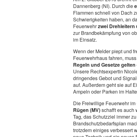
Dannenberg (NI). Durch die
Flammen schnell von Dach zu
Schwierigkeiten haben, an d
Feuerwehr
zwei Drehleitern
zur Brandbekämpfung von obe
im Einsatz.
Wenn der Melder piept und fr
Feuerwehrhaus fahren, muss
Regeln und Gesetze gelten e
Unsere Rechtsexpertin Nicole
dringendes Gebot und Signale
auf. Außerdem geht sie auf Ei
Ampeln oder Parken im Haltev
Die Freiwillige Feuerwehr im
Rügen (MV)
schafft es auch 
Tag, das Schutzziel immer zu
Brandschutzbedarfsplan macht
trotzdem einiges verbessert 
neue Technik und ein neues 