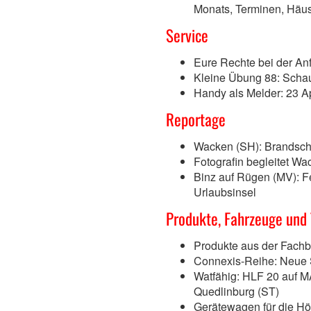
Monats, Terminen, Häu
Service
Eure Rechte bei der A
Kleine Übung 88: Scha
Handy als Melder: 23 A
Reportage
Wacken (SH): Brandschu
Fotografin begleitet Wa
Binz auf Rügen (MV): F
Urlaubsinsel
Produkte, Fahrzeuge und
Produkte aus der Fach
Connexis-Reihe: Neue 
Watfähig: HLF 20 auf 
Quedlinburg (ST)
Gerätewagen für die Hö