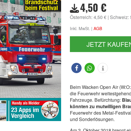
4,50 €
Österreich: 4,50 €
Schweiz:
Inkl. MwSt. |
AGB
JETZT KAUFE
Beim Wacken Open Air (W:O:A)
die Feuerwehr weitestgehend 
Fahrzeuge. Befürchtung:
Blau
könnten zu mutwilligen Bra
Feuerwehr des Metal-Festivals
und Sonderlösungen.
Am 2. Oktober 2018 brennt ei