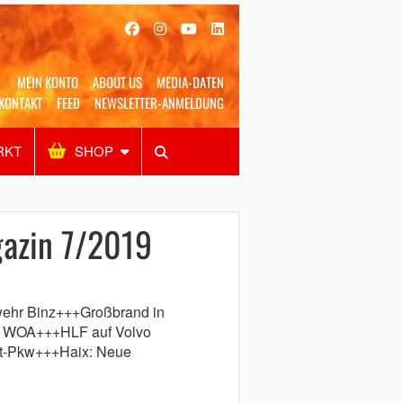
MEIN KONTO
ABOUT US
MEDIA-DATEN
KONTAKT
FEED
NEWSLETTER-ANMELDUNG
RKT
SHOP
Alles
Shop
SUCHEN
azin 7/2019
ehr Binz+++Großbrand in
m WOA+++HLF auf Volvo
at-Pkw+++Haix: Neue