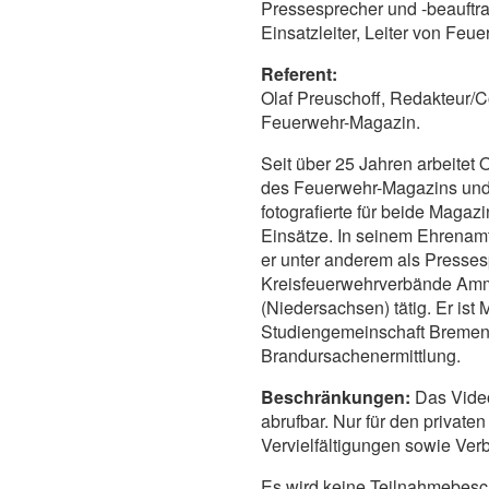
Pressesprecher und -beauftr
Einsatzleiter, Leiter von Feu
Referent:
Olaf Preuschoff, Redakteur/C
Feuerwehr-Magazin.
Seit über 25 Jahren arbeitet 
des Feuerwehr-Magazins und
fotografierte für beide Maga
Einsätze. In seinem Ehrenamt
er unter anderem als Presses
Kreisfeuerwehrverbände Am
(Niedersachsen) tätig. Er ist 
Studiengemeinschaft Bremen
Brandursachenermittlung.
Beschränkungen:
Das Video
abrufbar. Nur für den private
Vervielfältigungen sowie Verb
Es wird keine Teilnahmebesc