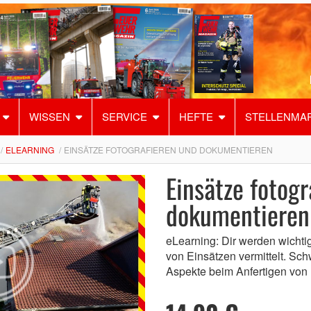
WISSEN
SERVICE
HEFTE
STELLENMA
ELEARNING
EINSÄTZE FOTOGRAFIEREN UND DOKUMENTIEREN
Einsätze fotogr
dokumentieren
eLearning: Dir werden wicht
von Einsätzen vermittelt. Sch
Aspekte beim Anfertigen von