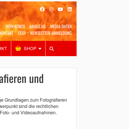
MEIN KONTO
ABOUT US
MEDIA-DATEN
KONTAKT
FEED
NEWSLETTER-ANMELDUNG
RKT
SHOP
Alles
Shop
SUCHEN
afieren und
ige Grundlagen zum Fotografieren
werpunkt sind die rechtlichen
 Foto- und Videoaufnahmen.