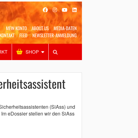
MEIN KONTO
ABOUT US
MEDIA-DATEN
KONTAKT
FEED
NEWSLETTER-ANMELDUNG
RKT
SHOP
Alles
Shop
SUCHEN
rheitsassistent
icherheitsassistenten (SiAss) und
 Im eDossier stellen wir den SiAss