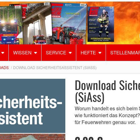
WISSEN
SERVICE
HEFTE
STELLENMA
OADS
DOWNLOAD SICHERHEITSASSISTENT (SIASS)
Download Siche
(SiAss)
Worum handelt es sich beim S
wie funktioniert das Konzept?
für Feuerwehren genau vor.