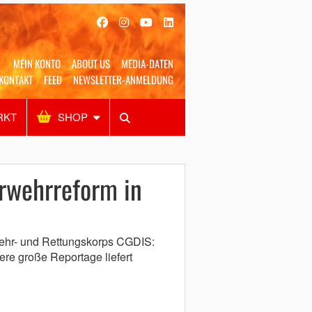
MEIN KONTO
ABOUT US
MEDIA-DATEN
KONTAKT
FEED
NEWSLETTER-ANMELDUNG
RKT
SHOP
Alles
Shop
SUCHEN
rwehrreform in
ehr- und Rettungskorps CGDIS:
ere große Reportage liefert