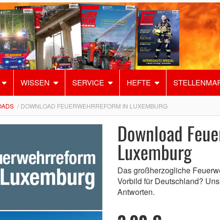
WISSEN
SERVICE
HEFTE
STELLENMA
OADS
DOWNLOAD FEUERWEHRREFORM IN LUXEMBURG
Download Feue
Luxemburg
Das großherzogliche Feuerw
Vorbild für Deutschland? Uns
Antworten.