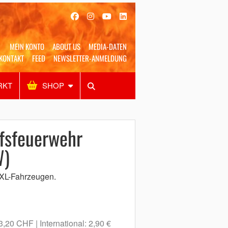
MEIN KONTO
ABOUT US
MEDIA-DATEN
KONTAKT
FEED
NEWSLETTER-ANMELDUNG
RKT
SHOP
Alles
Shop
SUCHEN
fsfeuerwehr
W)
XXL-Fahrzeugen.
 3,20 CHF
International: 2,90 €