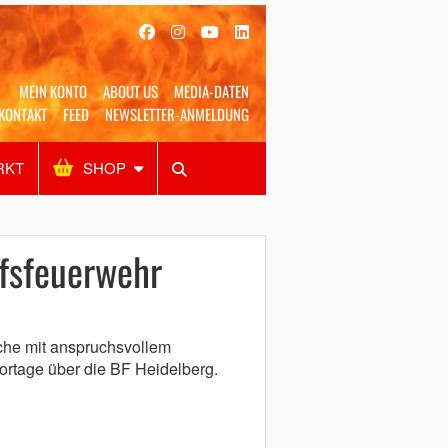
MEIN KONTO
ABOUT US
MEDIA-DATEN
KONTAKT
FEED
NEWSLETTER-ANMELDUNG
RKT
SHOP
Alles
Shop
SUCHEN
fsfeuerwehr
che mit anspruchsvollem
ortage über die BF Heidelberg.