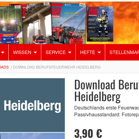
WISSEN
SERVICE
HEFTE
STELLENMA
OADS
DOWNLOAD BERUFSFEUERWEHR HEIDELBERG
Download Beru
Heidelberg
Deutschlands erste Feuerwa
Passivhausstandard: Fotorep
3,90 €