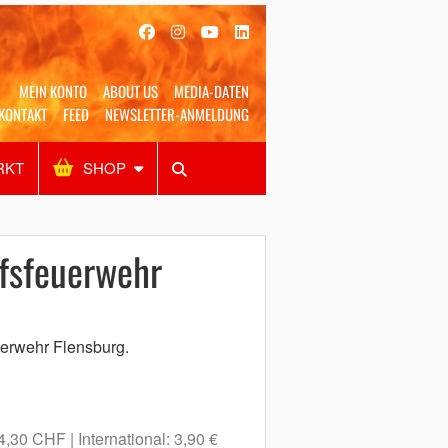
MEIN KONTO
ABOUT US
MEDIA-DATEN
KONTAKT
FEED
NEWSLETTER-ANMELDUNG
RKT
SHOP
Alles
Shop
SUCHEN
fsfeuerwehr
uerwehr Flensburg.
 4,30 CHF
International: 3,90 €