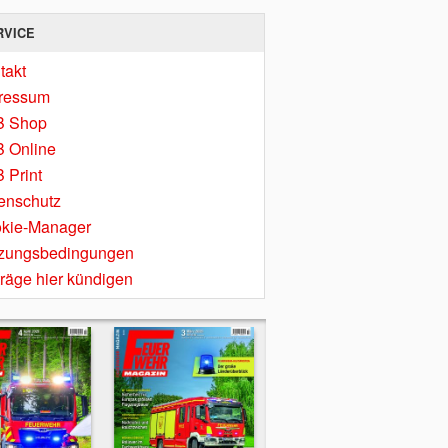
RVICE
takt
ressum
B Shop
 Online
 Print
enschutz
kie-Manager
zungsbedingungen
träge hier kündigen