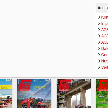
SE
Kon
Imp
AG
AGB
AGB
Dat
Coo
Nut
Ver