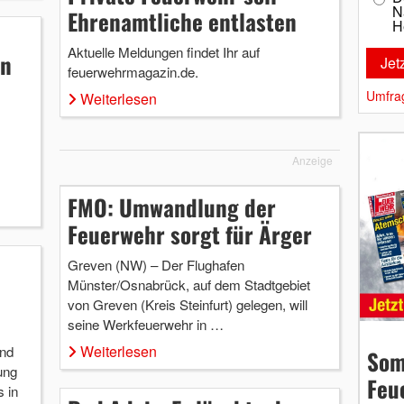
N
Ehrenamtliche entlasten
H
Aktuelle Meldungen findet Ihr auf
on
feuerwehrmagazin.de.
Umfra
Weiterlesen
Anzeige
FMO: Umwandlung der
Feuerwehr sorgt für Ärger
Greven (NW) – Der Flughafen
Münster/Osnabrück, auf dem Stadtgebiet
von Greven (Kreis Steinfurt) gelegen, will
seine Werkfeuerwehr in …
Weiterlesen
and
Som
ung
Feu
 in