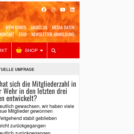
MEIN KONTO
ABOUT US
MEDIA-DATEN
KONTAKT
FEED
NEWSLETTER-ANMELDUNG
RKT
SHOP
Alles
Shop
SUCHEN
TUELLE UMFRAGE
hat sich die Mitgliederzahl in
r Wehr in den letzten drei
en entwickelt?
eutlich gewachsen, wir haben viele
eue Mitglieder gewonnen
eitgehend stabil geblieben
eicht zurückgegangen
eutlich zurückgegangen,