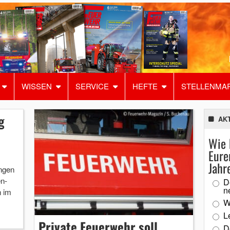
WISSEN
SERVICE
HEFTE
STELLENMA
g
AK
Wie 
Eure
Jahr
ngen
n-
D
n
n im
W
L
Private Feuerwehr soll
D