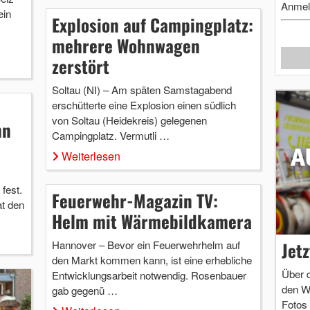
Anmel
ein
Explosion auf Campingplatz:
mehrere Wohnwagen
zerstört
Soltau (NI) – Am späten Samstagabend
erschütterte eine Explosion einen südlich
von Soltau (Heidekreis) gelegenen
nn
Campingplatz. Vermutli …
Weiterlesen
fest.
Feuerwehr-Magazin TV:
t den
Helm mit Wärmebildkamera
Jet
Hannover – Bevor ein Feuerwehrhelm auf
den Markt kommen kann, ist eine erhebliche
Über 
Entwicklungsarbeit notwendig. Rosenbauer
den W
gab gegenü …
Fotos