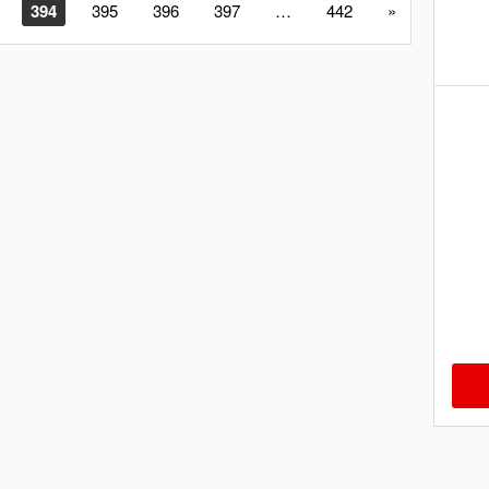
394
395
396
397
…
442
»