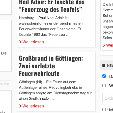
Red Adair: Er löschte das
Die In
“Feuerzeug des Teufels”
Somme
Schon 
Hamburg – Paul Neal Adair ist
unsere
wahrscheinlich einer der berühmtesten
angebo
Feuerwehrmänner der Geschichte. Er
bekom
löschte 1962 das “Feuerzeu …
Sales
Weiterlesen
Wei
 Die
Großbrand in Göttingen:
Zwei verletzte
NE
Feuerwehrleute
Da
Göttingen (NI) – Ein Feuer auf dem
nzeige
W
Außenlager eines Recyclingbetriebs in
Göttingen sorgte am Dienstagnachmittag für
einen Großeinsatz …
Weiterlesen
Ic
*
eiz