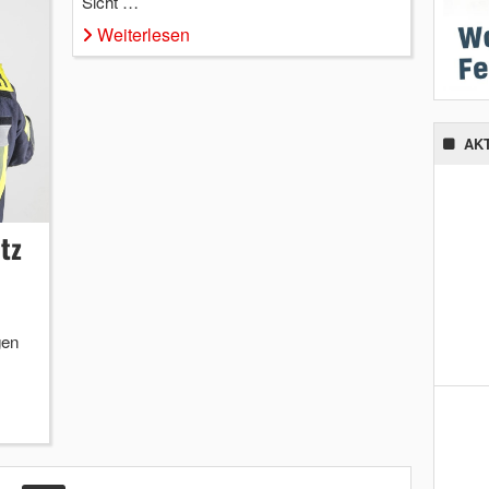
Sicht …
Weiterlesen
AK
tz
gen