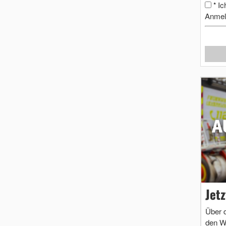
Ic
*
Anmel
Jet
Über 
den W