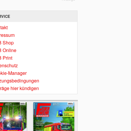
RVICE
takt
ressum
B Shop
 Online
 Print
enschutz
kie-Manager
zungsbedingungen
träge hier kündigen