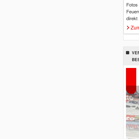
Fotos
Feuer
direkt
Zum
VE
BE