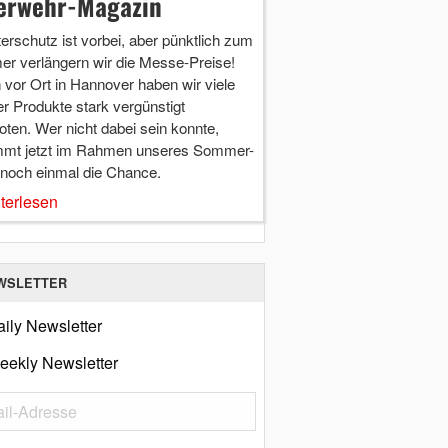
erwehr-Magazin
terschutz ist vorbei, aber pünktlich zum
r verlängern wir die Messe-Preise!
vor Ort in Hannover haben wir viele
r Produkte stark vergünstigt
ten. Wer nicht dabei sein konnte,
mt jetzt im Rahmen unseres Sommer-
 noch einmal die Chance.
terlesen
WSLETTER
ily Newsletter
eekly Newsletter