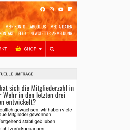
MEIN KONTO
ABOUT US
MEDIA-DATEN
KONTAKT
FEED
NEWSLETTER-ANMELDUNG
RKT
SHOP
Alles
Shop
SUCHEN
TUELLE UMFRAGE
hat sich die Mitgliederzahl in
r Wehr in den letzten drei
en entwickelt?
eutlich gewachsen, wir haben viele
eue Mitglieder gewonnen
eitgehend stabil geblieben
eicht zurückgegangen