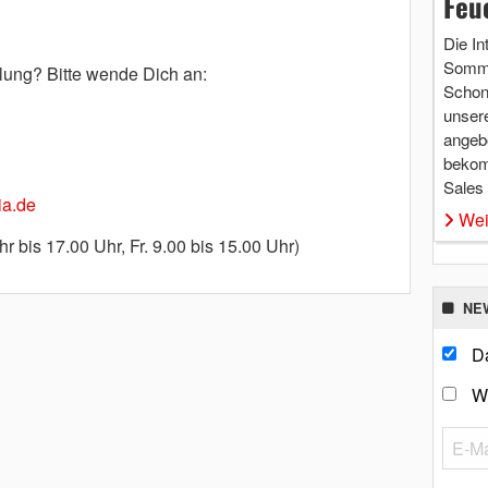
Feu
Die In
Somme
lung? Bitte wende Dich an:
Schon 
unsere
angebo
bekom
Sales
a.de
Wei
hr bis 17.00 Uhr, Fr. 9.00 bis 15.00 Uhr)
NE
Da
W