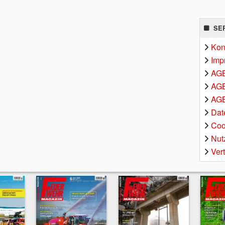
SE
Kon
Imp
AG
AGB
AGB
Dat
Coo
Nut
Ver