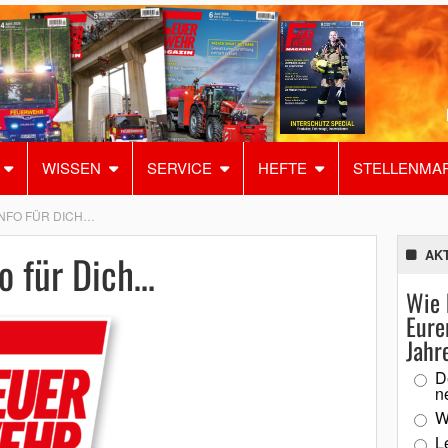
WISSEN
SERVICE
HEFTE
STELLENMA
INFO FÜR DICH…
fo für Dich…
AK
Wie 
Eure
Jahr
D
n
W
L